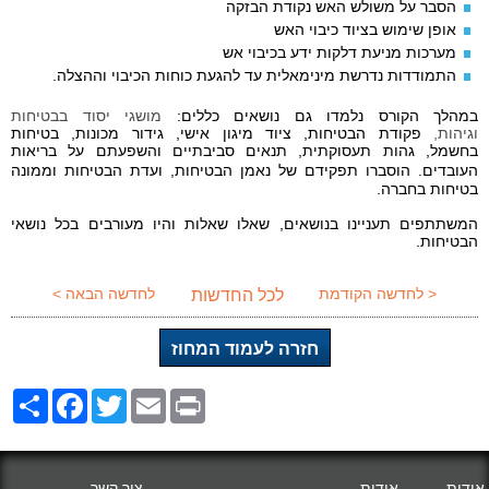
הסבר על משולש האש נקודת הבזקה
אופן שימוש בציוד כיבוי האש
מערכות מניעת דלקות ידע בכיבוי אש
התמודדות נדרשת מינימאלית עד להגעת כוחות הכיבוי וההצלה
.
במהלך הקורס נלמדו גם
נושאים כללים:
מושגי יסוד בבטיחות
וגיהות,
פקודת הבטיחות,
ציוד מיגון אישי,
גידור מכונות,
בטיחות
בחשמל,
גהות תעסוקתית,
תנאים סביבתיים ו
השפעתם על בריאות
העובדים.
הוסברו תפקידם של
נאמן הבטיחות, ועדת הבטיחות וממונה
בטיחות
בחברה.
המשתתפים תעניינו בנושאים, שאלו שאלות והיו מעורבים בכל נושאי
הבטיחות.
< לחדשה הקודמת
לחדשה הבאה >
לכל החדשות
חזרה לעמוד המחוז
Share
Facebook
Twitter
Email
Print
אודות
אודות
צור קשר