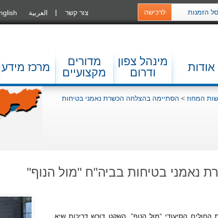
ל הזמנות
לרכישה
צור קשר
العربية
nglish
מינהל צפון
מדורים
אודות
מרכז מידע
ודרום
מקצועיים
ות המחוז
>
הסתיימה בהצלחה הכשרת נאמני בטיחות
 נאמני בטיחות בביה"ח "מול הנוף"
הנוף בירכא מרגיע, אבל בתוך מחלקות בית החולים הסיעודי “מול הנוף”, השקט דורש דריכות שיא. 