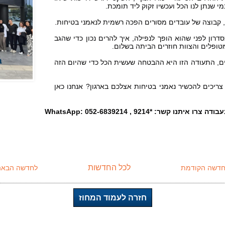
 שנתן לנו הכל ועכשיו זקוק ליד תומכת.
 קבוצה של עובדים מסורים הפכה רשמית לנאמני בטיחות.
הם למדו איך לזהות את המכשול הקטן במסדרון לפני שהוא הופך לנפילה, איך להרים נכון כדי שהגב 
טופלים והצוות חוזרים הביתה בשלום.
כי בסוף המשמרת, כשאתה מוריד את המדים, התעודה הזו היא ההבטחה שעשית הכל כדי שהיום הזה 
מזל טוב לנאמני הבטיחות החדשים בירכא! צריכים להכשיר נאמני בטיחות אצלכם בארגון? אנחנו כאן 
בודה צרו איתנו קשר: 
*9214 , WhatsApp: 052-6839214
לכל החדשות
חדשה הקודמת
לחדשה הבאה
חזרה לעמוד המחוז