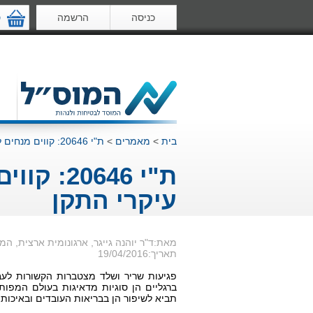
כניסה
הרשמה
ס
בית
>
מאמרים
>
ת"י 20646: קווים מנחים למיטוב עומס שריר-שלד: סיכום עיקרי התקן
ת"י 646
עיקרי התקן
מאת:ד"ר יוהנה גייגר, ארגונומית ארצית, המ
תאריך:19/04/2016
פגיעות שריר ושלד מצטברות הקשורות לעבוד
ברגליים הן סוגיות מדאיגות בעולם המפו
תביא לשיפור הן בבריאות העובדים ובאיכות ח