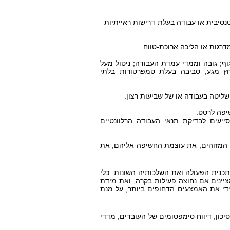
נטנסיבית או עבודה בעלת דרישות ראייתיות
דרגות או הליכה ארוכת-טווח.
ף; גובה וממדי עמדת העבודה; ניטול מעל
ץ מגע, סביבה בעלת טמפרטורות בלתי
 שליטה בעבודה או של שביעות רצון.
שיפה לרטט.
יעים לבדיקת תנאי העבודה הרלוונטיים
ים המזוהים, את עוצמת החשיפה אליהם, את
כנית הפעולה ואת השלכותיה השונות. כלי
ציינים אם נחוצה פעילות בקרה, ואת מידת
ידי את האמצעים הדחופים ביותר, על מנת
כון, דיווח סימפטומים של העובדים, מדדי