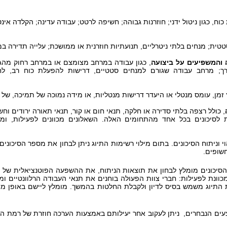
וח, כגון ניטול ידני; חוזרנות גבוהה; חשיפה לרטט; עבודה עדינה; הקלדה אי
טטית; מנחים בלתי ניטרליים, תנועתיות חוזרנית או ממושכת; עלייה תדירה במ
והמשפיעים על ביצועה
, כגון עבודה במרחב מצומצם או במרחב רחוק מהגו
; מרחב עבודה שגורם למנחים סטטיים, דרישות להפעלת כוח רב, לח
ץ זמן, עומס מנטלי או היעדר דרישות מנטליות, או מידה נמוכה של תמיכה, של
, כולל רצפה בלתי סדירה או חלקה, תנאי חום או קור, תנאי תאורה ירודים וח
לסיכונים בכל אחד מהתחומים האלה. השאלונים מכוונים לפעילות, ומסי
 וניתוח הסיכונים. בתום מילוי רשימות התיוג ניתן לבחון את מספר הסיכונ
חשופים.
יכונים מומלץ לבחון את תוצאות הניתוח, את ההשפעה הפוטנציאלית של ת
כוונת לפעילות: חברי צוות הפעולה בוחנים את תנאי העבודה הרלוונטיים ומ
 התיוג משמש בסיס לדיון ולקבלת החלטות בהמשך.
מומלץ ליישם באופן מ
עים הנבחרים, ניתן לעקוב אחר יעילותם באמצעות הערכה חוזרת של רמת הסי