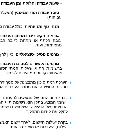
-
שעות עבודה וחלוקת זמן העבודה
-
סוג העבודה וסוג המאמץ
(הפעלת כ
גבוהות)
-
מנחי גוף ותנועתיות
, כולל עבודה ס
-
גורמים הקשורים במרחב העבודה 
גובה הכתף או מתחת לגובה הברך
מתאימות, ועוד.
-
גורמים פסיכו-סוציאליים
, כגון לח
-
גורמים הקשורים לסביבת העבודה
ברשימות התיוג שאלות המתייחסות 
ולאיתור נקודות המיועדות לשיפור.
הערכת רמת סיכון מתבצעת על סמך זיהוי
סבירות החשיפה ואת מספר העובדים ה
בבחירה וביישום של אמצעים להפחתת הס
יישומי המוצע בתקן הוא רשימת תיוג המ
הדחיפות של הפעולה. השימוש ברשימת
להקל את קידום התהליך.
בקרת יעילות היישום. לאחר יישום האמצ
יעילות, היעדרות או מעקב בריאותי.