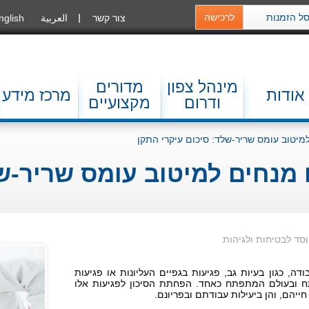
ל הזמנות
לרכישה
צור קשר
العربية
nglish
מינהל צפון
מדורים
אודות
מרכז מידע
ודרום
מקצועיים
20: קווים מנחים למיטוב עומס שריר
וסד לבטיחות ולגיהות
ה, כגון בעיות גב, פגיעות בגפיים העליונות או פגיעות
תח ובעולם המתפתח כאחד. הפחתת הסיכון לפגיעות אלו
ייהם, והן ביעילות עבודתם ובפריונם.