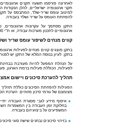
לאחרונה פורסמו תשעה תקנים ארגונומיי
תקני ארגונומיה ישראליים, להלן הנקודות ה
למיטוב עומס שריר-שלד, המתבסס על תקן ב
להפחתת העומס על שריר ושלד בעבודה.
ארגונומיים לתכנון מערכות עבודה, או ת"י 26800: ארגונומיה גישה כללית, עקרונות ומושגים.
קווים מנחים לשיפור עומס שריר ושל
בתקן מוצגים קווים מנחים לפעילות ארגונו
בתקן. לעיון בנוסח המלא של התקן יש לפנות
על הנהלת המפעל להיות מעורבת בבחינת שי
לפעילות, הכוללת פעילות ברמת הארגון, פעי
תהליך להערכת סיכונים ויישום אמצ
הפעילות להפחתת הסיכונים כוללת תהליך ש
מצומצם של גורמי סיכון מזוהים. הערכת הס
איסוף מידע לגבי מסגרת העבודה יתייח
בחלוקת זמן העבודה בין המשמרות השונות
המשפיעים על ביצועיהם בעבודה.
בזיהוי סיכונים נבחנים שישה סוגי סיכוני