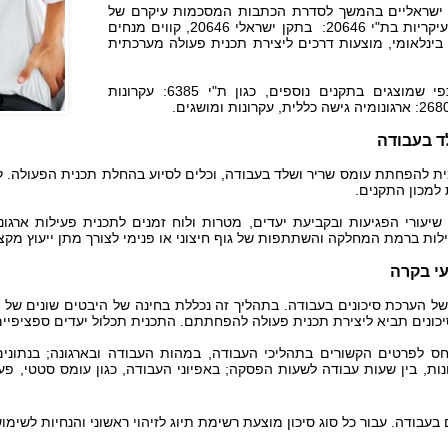
ם ישראליים בהמשך לסדרת הכתבות המסכמות עיקרם של
עיקריות בת"י
20646
: בתקן ישראלי 20646
, קווים מנחים
ינלאומי, מוצעות דרכים ליצירת תכנית פעולה מערכתית
התקן מסתמך על עקרונות ארגונומיים, כפי שמוצגים בתקנים נוספים, כגון ת"י 6385: עקרונות
ד בעבודה
מית להפחתת עומס שריר ושלד בעבודה, וכלים לסיוע בהחלת תכנית הפעולה. לה
 למכון התקנים.
עורי הפגיעות ובקביעת יעדים, מטרות ולוח זמנים לתכנית פעילות ארגונ
לות ברמת המחלקה והשתתפות של גוף חיצוני או פנימי לצורך מתן ייעוץ מקצ
עי בקרה
ל הערכת סיכונים בעבודה. בתהליך זה נכללת בחינה של היבטים שונים ש
יכונים תביא ליצירת תכנית פעולה להפחתתם. התכנית תכלול יעדים ספציפיים
ס לפרטים הקשורים בתהליכי העבודה, במהות העבודה ובארגונה; בנתונים 
, בין שעות עבודה לשעות הפסקה; באפיוני העבודה, כגון עומס סטטי, פעילות
ם בעבודה. עבור כל סוג סיכון מוצעת רשימת תיוג לזיהוי ראשוני והנחיות לשימו