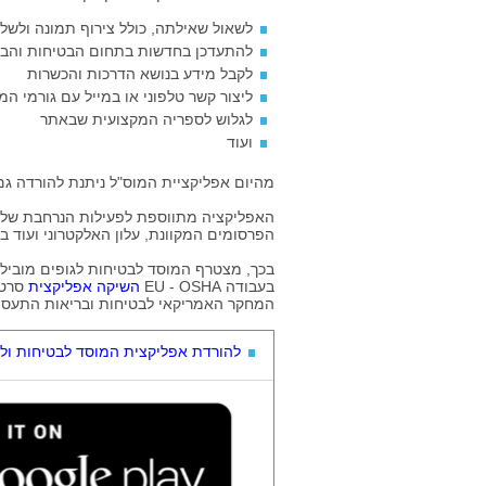
לשאול שאילתה, כולל צירוף תמונה ולשל
להתעדכן בחדשות בתחום הבטיחות והבר
לקבל מידע בנושא הדרכות והכשרות
ליצור קשר טלפוני או במייל עם גורמי ה
לגלוש לספריה המקצועית שבאתר
ועוד
מהיום אפליקציית המוס"ל ניתנת להורדה גם ב appstore עבור מכשירי אפל - א
האפליקציה מתווספת לפעילות הנרחבת של המ
הפרסומים המקוונת, עלון האלקטרוני ועוד 
בכך, מצטרף המוסד לבטיחות לגופים מובילי
בעבודה EU - OSHA
השיקה אפליקצית
המחקר האמריקאי לבטיחות ובריאות התעסוקתית - SH
להורדת אפליקצית המוסד לבטיחות ולג