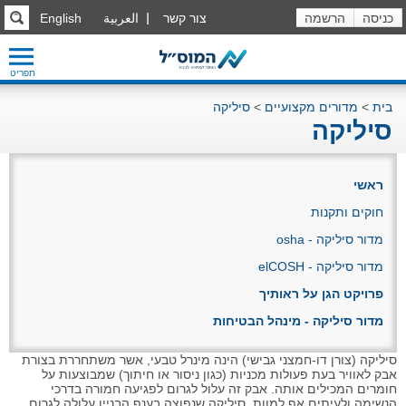
כניסה
הרשמה
צור קשר
العربية
English
תפריט
בית
>
מדורים מקצועיים
>
סיליקה
סיליקה
ראשי
חוקים ותקנות
מדור סיליקה - osha
מדור סיליקה - elCOSH
פרויקט הגן על ראותיך
מדור סיליקה - מינהל הבטיחות
סיליקה (צורן דו-חמצני גבישי) הינה מינרל טבעי, אשר משתחררת בצורת
אבק לאוויר בעת פעולות מכניות (כגון ניסור או חיתוך) שמבוצעות על
חומרים המכילים אותה. אבק זה עלול לגרום לפגיעה חמורה בדרכי
הנשימה ולעיתים אף למוות. סיליקה שנפוצה בענף הבניין עלולה לגרום