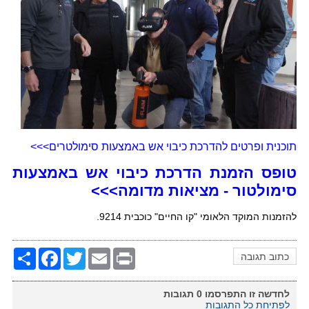
תוכנית ופרטים להדרכת כיבוי אש באמצעות סימולטרים
>>>
טופס הזמנת הדרכת כיבוי אש באמצעות
סימולטור - מציאות מדומה
>>>
להזמנות המוקד הלאומי "קו החיים" כוכבית 9214.
Share
Facebook
Twitter
Email
Print
כתוב תגובה
לחדשה זו התפרסמו
0
תגובות
לפתיחת כל התגובות