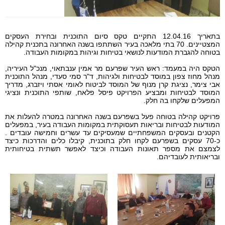
בתאריך 12.04.16 התקיים טקס סיום התוכנית ובחירת העסקים
המצטיינים.
70 בתי מלאכה בעיר השתתפו בשנה האחרונה בתכנית קהילה
בטוחה להגברת המודעות לנושאי בטיחות וגיהות במקומות העבודה.
הטקס היה במעמד:
ראש העיר שפרעם מר אמין ענבתאוי, מנכ"ל העיריה,
מנהל מחוז צפון במוסד לבטיחות ולגיהות, ד"ר סמי סעדי, מנהל התוכנית
אבי צימר, נציגת קרן מנוף של המוסד לביטוח לאומי אסתי ויזברג, מדריך
המוסד לבטיחות ומבציע הפרויקט פיסל פלאח, שותפי התוכנית ונציגי
המפעלים שלקחו בה חלק.
פרויקט קהילה בטוחה פעל בשפרעם בשנה האחרונה במטרה להעלות את
המודעות לבטיחות ובריאות תעסוקתית במקומות העבודה בעיר, במפעלים
הקטנים ובעסקים המשפחתיים שמעסיקים עד עשרים וחמישה עובדים .
כ-70 עסקים בשפרעם לקחו חלק בתוכנית, קיבלו כלים והדרכות כיצד
לצמצם את מספר תאונות העבודה וכיצד לאפשר תשתית בטיחותית
ובריאותית לעובדיהם.