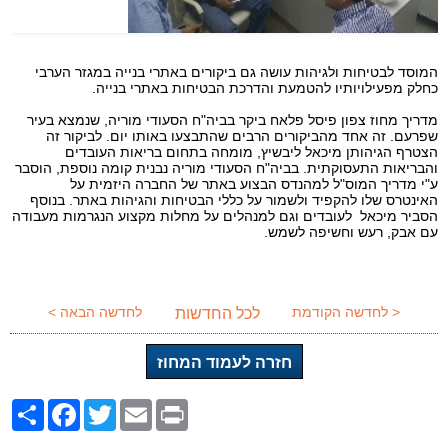
המוסד לבטיחות ולגיהות עושה גם ביקורים באתרי בנייה במגזר הערבי
כחלק מפעילויותיו להטמעת והדרכת הבטיחות באתרי בנייה.
מדריך מחוז צפון פיסל פלאח ביקר בביה"ח הסעודי מוריה, שנמצא בעיר
שפרעם. זה אחד מהביקורים הרבים שהתבצעו באותו יום. לביקור זה
הצטרף הגיהותן מיכאל ליבשיץ,
מומחה בתחום בריאות העובדים
והבריאות התעסוקתית. בביה"ח הסעודי מוריה נבנית קומה נוספת,
הוסבר
ע"י מדריך המוס"ל למהנדס הבצוע באתר של החברה היזמית על
האינטרס
שלו להקפיד ולשמור על כללי הבטיחות והגיהות באתר.
בנוסף
הסביר מיכאל לעובדים וגם למנהלים על מחלות מקצוע הנגרמות מעבודה
עם אבק, רעש וחשיפה לשמש.
< לחדשה הקודמת
לחדשה הבאה >
לכל החדשות
חזרה לעמוד המחוז
Share
Facebook
Twitter
Email
Print