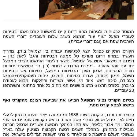
המוסד לבטיחות ולגיהות מחוז דרום קיים לראשונה קורס נאמני בטיחות
לעובדי מפעל "עוף עוז" הנמצא בשגב שלום העובדים דוברי השפה
הערבית שפת אם (וגם דוברי עברית).
הקורס התקיים כפועל יוצא לפגישות עבודה בין שמואל ביתן, מדריך
תעשיה במחוז דרום ואורפז טל ממונה הבטיחות והגב' ליאת כהן –
רפרנטית משאבי אנוש של המפעל. נושאי הלימוד הותאמו לצרכי המפעל
יחד עם זוהר אהובה - ממונת ההדרכה במחוז (בין יתר הנושאים: יסודות
תורת הבטיחות, ארגון מערך הבטיחות במפעל, בטיחות אש ובטיחות
חשמל, מיגון מכונות, ועדות בטיחות, חומ"ס, גיהות תעסוקתית+הנפגע
בעבודה, סיכוני רעש, ציוד מגן אישי, מעידות והחלקות ומבוא לעבודה
בגובה), בקורס הרצו 6 מרצים שונים המומחים כל אחד בתחומו וה
שתתפו
23 עובדים.
בסיום הקורס נציגי המפעל הביעו את שביעות רצונם מהקורס ואף
ביקשו לבצע קורס נוסף.
קבוצת עוז והדר, הוקמה בשנת 1988 ומתמחה בייצור תערובת מזון לבעלי
חיים לצד גידול ושיווק מוצרי פטם והודו. בראש הקבוצה עומדים מר עוזי
מחלב ומר אבנר כליפה, שפיתחו במהלך חמישה עשורים ארסנל חברות
מובילות בתחומן. במהלך השנים רכשה הקבוצה מוניטין עולה בארץ
ובשווקי העולם ונחשבת כיום לאחד מיצרני העופות הגדולים בישראל. את