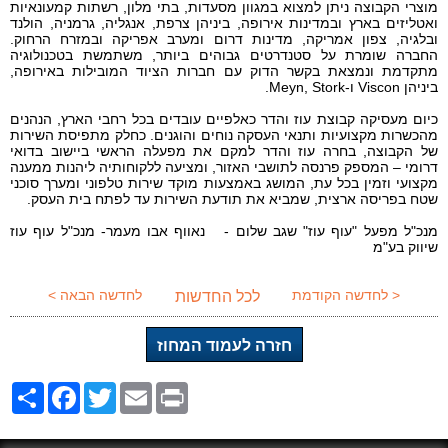
מוצרי הקבוצה ניתן למצוא במגוון מסעדות, בתי מלון, רשתות קמעונאיות
ואטליזים בארץ ובמדינות אירופה, ביניהן צרפת, אנגליה, גרמניה, הולנד
ובלגיה, צפון אמריקה, מדינות דרום ומערב אפריקה ובמזרח הרחוק.
החברה שומרת על סטנדרטים גבוהים ביותר, משתמשת בטכנולוגיה
מתקדמת ונמצאת בקשר הדוק עם חברות הציוד המובילות באירופה,
ביניהן
Viscon
ו-
Meyn, Stork
.
כיום מעסיקה קבוצת עוז והדר כאלפיים עובדים בכל רחבי הארץ, הנהנים
מהכשרות מקצועיות ותנאי העסקה נוחים והוגנים. כחלק מתפיסת השירות
של הקבוצה, בחרה עוז והדר למקם את מפעלה הראשי ביישוב בדואי
דרומי – המספק פרנסה לתושבי האזור, ומציעה ללקוחותיה ליהנות ממענה
מקצועי וזמין בכל עת, המושג באמצעות מוקד שירות טלפוני ומערך סוכני
שטח בפריסה ארצית, שמביא את תודעת השירות עד לפתח בית העסק.
מנכ"ל מפעל "עוף עוז" שגב שלום - נאווף אבו מעמר- מנכ"ל עוף עוז
שיווק בע"מ
< לחדשה הקודמת
לחדשה הבאה >
לכל החדשות
חזרה לעמוד המחוז
Share
Facebook
Twitter
Email
Print