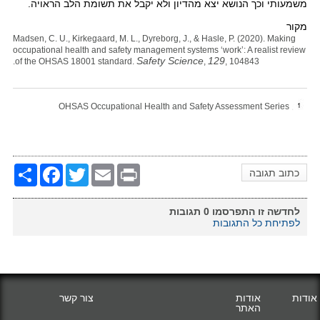
משמעותי וכך הנושא יצא מהדיון ולא יקבל את תשומת הלב הראויה.
מקור
Madsen, C. U., Kirkegaard, M. L., Dyreborg, J., & Hasle, P. (2020). Making
occupational health and safety management systems ‘work’: A realist review
Safety Science
129
of the OHSAS 18001 standard.
,
, 104843.
OHSAS Occupational Health and Safety Assessment Series
Share
Facebook
Twitter
Email
Print
כתוב תגובה
לחדשה זו התפרסמו
0
תגובות
לפתיחת כל התגובות
אודות
אודות
צור קשר
האתר