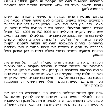
התועלות המצופות לארגונים מקבלת תו התקן
OHSAS 18001
נגזרות מיישום מעשי של שלוש תיאוריות מערכת אלה במסגרת
ההסמכה לתקן.
בתחום
מוניטין הארגון
קבלת התו מאפשרת עבודה עם גופים
המחייבים עמידה בתקנים מקובלים לשם שיתוף פעולה ומציגה את
הארגון כלפי חוץ וכלפי בעלי העניין כארגון הדואג לבטיחות ובריאות
עובדיו. בתחום
התפעולי
, ההנחה היא כי הטמעת הליכים שיטתיים,
שמתאימים לתקנים תפעוליים כמו 9001
ISO
או ISO 14001 תוביל
למעורבות ומודעות גבוהה של העובדים והמנהלים לדרישות. בכך תסייע
לשיפור מתמיד של ההליכים ולהפחתת תאונות, תקלות וסיכונים
בריאותיים. בתחום
המשמעת הארגונית
והציות לתקנים ותקנות
ההקפדה על התקנים משפרת את איכות המוצרים ואת עמידתם
בתקנות ובחוקים השונים ברחבי העולם במדינות בהן הארגון פועל
ומשווק.
הסקירה מראה כי הטמעת התקן מובילה ללמידה של הארגון את
המערכות שלו ולשיפור תהליכים. הלמידה בעקבות אירועי בטיחות
ופגיעה בבריאות משתפרת לאורך זמן אחרי הטמעת התקן. עם זאת,
הלמידה תלוית קשר ומתקיימת רק בארגונים שבהם התרבות הארגונית
תומכת בכך כגון תרבות של שיתוף ומעורבות עובדים. כאשר לארגון יש
ניסיון קודם עם הטמעת תקנים התהליך נעשה פשוט יותר וההטמעה
מוצלחת יותר.
גורם נוסף שקשור להצלחת הטמעה הוא המוטיבציה שהובילה את
הארגון לתהליך הטמעת התקן. ארגונים מגיעים לתהליך משילוב של
סיבות. סיבות חיצוניות כגון הרצון להציג תדמית של ארגון דואג לעובדיו
או ניסיון לחקות מתחרים או דרישת גורם חיצוני למטרת שיתוף פעולה.