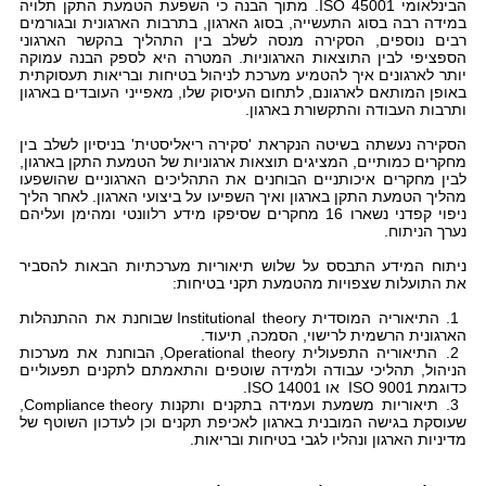
הבינלאומי
ISO 45001
. מתוך הבנה כי השפעת הטמעת התקן תלויה
במידה רבה בסוג התעשייה, בסוג הארגון, בתרבות הארגונית ובגורמים
רבים נוספים, הסקירה מנסה לשלב בין התהליך בהקשר הארגוני
הספציפי לבין התוצאות הארגוניות. המטרה היא לספק הבנה עמוקה
יותר לארגונים איך להטמיע מערכת לניהול בטיחות ובריאות תעסוקתית
באופן המותאם לארגונם, לתחום העיסוק שלו, מאפייני העובדים בארגון
ותרבות העבודה והתקשורת בארגון.
הסקירה נעשתה בשיטה הנקראת 'סקירה ריאליסטית' בניסיון לשלב בין
מחקרים כמותיים, המציגים תוצאות ארגוניות של הטמעת התקן בארגון,
לבין מחקרים איכותניים הבוחנים את התהליכים הארגוניים שהושפעו
מהליך הטמעת התקן בארגון ואיך השפיעו על ביצועי הארגון. לאחר הליך
ניפוי קפדני נשארו 16 מחקרים שסיפקו מידע רלוונטי ומהימן ועליהם
נערך הניתוח.
ניתוח המידע התבסס על שלוש תיאוריות מערכתיות הבאות להסביר
את התועלות שצפויות מהטמעת תקני בטיחות:
1. התיאוריה המוסדית Institutional theory שבוחנת את ההתנהלות
הארגונית הרשמית לרישוי, הסמכה, תיעוד.
2. התיאוריה התפעולית Operational theory, הבוחנת את מערכות
הניהול, תהליכי עבודה ולמידה שוטפים והתאמתם לתקנים תפעוליים
כדוגמת ISO 9001 או ISO 14001.
3. תיאוריות משמעת ועמידה בתקנים ותקנות Compliance theory,
שעוסקת בגישה המובנית בארגון לאכיפת תקנים וכן לעדכון השוטף של
מדיניות הארגון ונהליו לגבי בטיחות ובריאות.