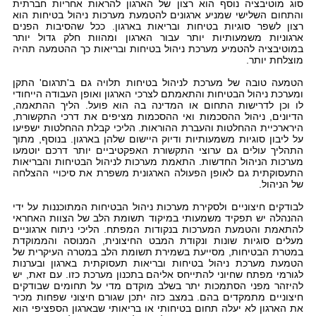
סוג מוטיבציה נוסף הוא רצון של הארגון להראות אחריות חברתית
והתחום השלישי שמניע ארגונים להטמעת מערכות ניהול בטיחות הוא
רצון לשפר סוגיות בטיחות ובריאות בארגון. ככל שהסיבות הפנים
ארגוניות משמעותיות יותר עבור הארגון ומהוות חלק גדול יותר
במוטיבציה להטמיע מערכת ניהול בטיחות ובריאות כך ההטמעה תהיה
מוצלחת יותר.
הטמעה טובה של מערכת לניהול בטיחות תלויה גם ב'תרגום' התקן
ומערכת ניהול הבטיחות והתאמתם לצרכי הארגון ואופן העבודה הייחודי
לו וכן לדרישות התחום או המדינה בה הוא פועל. הליך ההתאמה,
הדיונים, ניהול ההסכמות ואי ההסכמות מציפים את דרכי התקשורת,
הירארכיית ההחלטות והעברת ההוראות. הליכי קבלת ההחלטות ישפיעו
על ליבון סוגיות משמעותיות ודיוק היישום שלהן בארגון. בנוסף, מתוך
התהליך עולים גם ערוצי התקשורת האפקטיביים יותר דרכם יוטמעו
מערכות הניהול החדשות. התאמת מערכות לניהול הבטיחות והבריאות
התעסוקתית גם לאופן הפעולה הארגונית משפרת את סיכויי ההצלחה
של הניהול.
לבודקים חיצוניים ולסקירת מערכות ניהול הבטיחות המתוכננות על ידי
ההנהלה יש תפקיד משמעותי במיקוד תשומת הלב של הצוות האחראי
להתאמת והטמעת המערכות בנקודות המפתח. הליכי ניתוח ארגוניים
מעלים סוגיות שונות ונקודת המבט החיצונית, המנוסה והממוקדת
במטרת הבטיחות, מסייעת בשמירת תשומת הלב במטרה העיקרית של
הטמעת מערכת ניהול בטיחות ובריאות תעסוקתית בארגון ובערנות
לגורמי מפתח שחיוני להתייחס אליהם בתכנון מערכת כזו. עם זאת, יש
להיזהר מפני הסתמכות יתר בשלב מוקדם מדי על תחומים שבודקים
חיצוניים מתמקדים בהם. במצב כזה יתכן שגורם חיצוני שפחות מכיר
את הארגון לא יעלה תחום בטיחותי או בריאותי שבארגון הספציפי הוא