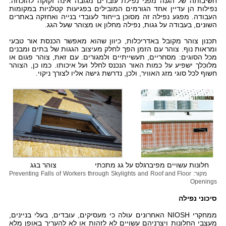
חשיבותה של הגנה מפני נפילת עובדים מגובה אינה זקוקה להוכחה:
נפילות הן עדיין אחד הגורמים המובילים בפגיעות קטלניות במקומות
העבודה. מפגע נפילה זה מסוכן בייחוד לעובדי בנייה ואחזקה באתרים
השונים, בעבודה על גגות, נפילה מחלון או מצוהר שעל הגג.
תכנון צוהר מקובל באדריכלות, כיוון שהוא מאפשר הכנסת אור טבעי
ומראות נוף. צוהר עם הזמן הפך לחלק מעיצוב הגגות של בתים ומבנים
מכל הסוגים: מסחריים, תעשייתיים ולמגורים. עם זאת, צוהר פגום או
מלוכלך ישפיע על כמות האור הנכנס לחלל ועל איכותו. כמו כן, הצוהר
חשוף לכל סוגי מזג האוויר, ולכן, נדרשת גישה אליו לצורך ניקוי.
חלונות עשויים מפיברגלס על גג מתכתי צוהר בגג
מקור: Preventing Falls of Workers through Skylights and Roof and Floor
Openings
סיכוני נפילה
ממחקרי NIOSH האחרונים עולה כי מעסיקים, עובדים, בעלי בניינים,
מעצבי החלונות ויצרניהם עשויים לא לזהות או לא להעריך באופן מלא