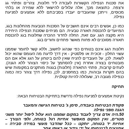
את סכנות הנפילה הקשורות לעבודה ליד חלונות, צהרים ופתחי גג
ורצפה. כתוצאה מכך, אלה עלולים להישאר ללא שמירה או בלתי
מכוסים, וייתכן שהעובדים יעבדו בסביבתם ללא אמצעים למניעת
נפילה.
כמו כן, אנשים רבים אינם חושבים על הסכנות הנובעות מהחלונות בגג,
המיועדים להכנסת תאורה טבעית. הם מניחים שסכנת הנפילה היחידה
היא מקצה הגג. עם זאת, החלה לחדור ההכרה שחלונות בגג להכנסת
תאורה מסוכנים לא פחות מאשר פתחים וחורים בגג.
חלונות הגג אינם בטוחים כפי שנהוג לחשוב, וללא קשר לחומר שממנו
עשוי החלון - זכוכית או פלסטיק - אין דרך לדעת מה העומס שהוא יכול
לשאת. לכן, על העובדים להניח שאין להם ביטחון על הגג אלא אם הם
מובטחים בצורה אחרת (אין להסתמך על כיסוי הצוהר ללא הגנה).
לעתים קרובות, פתחי התאורה (חלונות) בגגות מותקנים במקומות שיש
בהם תקרות גבוהות, כמו במחסנים, לכן, נפילה דרך צוהר כזה כמוה
כנפילה מגובה רב, שעלולה להיות קטלנית.
תחיקה
נקיטת אמצעים למניעת נפילה נדרשת בתחיקת הבטיחות הבאה:
פקודת הבטיחות בעבודה, סימן ג' בטיחות הגישה והמעבר
הגנה מפני נפילה
50.היה אדם צריך לעבוד במקום שממנו הוא עלול ליפול יותר משני
מטרים, ואין המקום מאפשר אחיזת רגל בטוחה, ולפי הצורך –
אחיזת יד בטוחה, יותקנו – ככל שהדבר מעשי במידה סבירה –
אמצעים לבטיחותו על ידי גידור או באופן אחר.