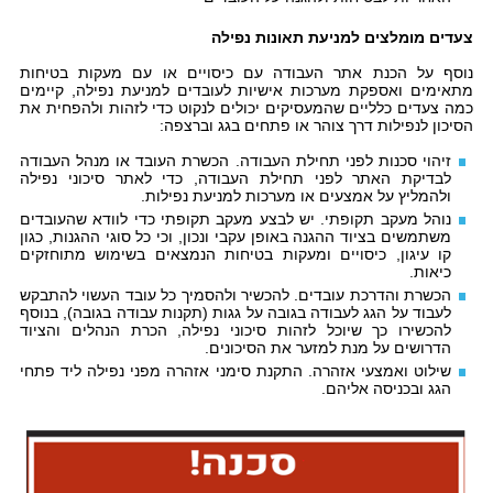
צעדים מומלצים למניעת תאונות נפילה
נוסף על הכנת אתר העבודה עם כיסויים או עם מעקות בטיחות
מתאימים ואספקת מערכות אישיות לעובדים למניעת נפילה, קיימים
כמה צעדים כלליים שהמעסיקים יכולים לנקוט כדי לזהות ולהפחית את
הסיכון לנפילות דרך צוהר או פתחים בגג וברצפה:
זיהוי סכנות לפני תחילת העבודה. הכשרת העובד או מנהל העבודה
לבדיקת האתר לפני תחילת העבודה, כדי לאתר סיכוני נפילה
ולהמליץ על אמצעים או מערכות למניעת נפילות.
נוהל מעקב תקופתי. יש לבצע מעקב תקופתי כדי לוודא שהעובדים
משתמשים בציוד ההגנה באופן עקבי ונכון, וכי כל סוגי ההגנות, כגון
קו עיגון, כיסויים ומעקות בטיחות הנמצאים בשימוש מתוחזקים
כיאות.
הכשרת והדרכת עובדים. להכשיר ולהסמיך כל עובד העשוי להתבקש
לעבוד על הגג לעבודה בגובה על גגות (תקנות עבודה בגובה), בנוסף
להכשירו כך שיוכל לזהות סיכוני נפילה, הכרת הנהלים והציוד
הדרושים על מנת למזער את הסיכונים.
שילוט ואמצעי אזהרה. התקנת סימני אזהרה מפני נפילה ליד פתחי
הגג ובכניסה אליהם.