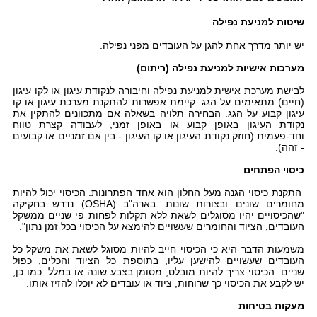
שיטות למניעת נפילה
יש יותר מדרך אחת להגן על העובדים מפני נפילה.
מערכות אישיות למניעת נפילה (ריתום)
לבישת מערכת אישית למניעת נפילה וחיבורה לנקודת עיגון או לקו עיגון
(חיים) מתאימים על הגג. קיימת אפשרות להתקנת מערכת עיגון או קו
עיגון קבוע על הגג. הבחירה תלויה בשאלה אם מתכוונים להתקין את
נקודת העיגון באופן קבוע או באופן זמני, לעבודה קצרת טווח
וחד-פעמית (חוזק נקודת העיגון או קו העיגון - בין אם זמניים או קבועים
- זהה).
כיסוי הפתחים
התקנת כיסוי הגנה מעל החלון הוא אחד הפתרונות. הכיסוי יכול להיות
מחומרים שונים ובצורות שונות. בארה"ב (OSHA) נדרש בחקיקה
"שהכיסויים יהיו מסוגלים לשאת ללא תקלות לפחות פי שניים ממשקל
העובדים, הציוד והחומרים שעשויים להימצא על הכיסוי בכל זמן נתון".
משמעות הדבר היא כי הכיסוי חייב להיות מסוגל לשאת את משקל כל
העובדים שעשויים להישען עליו, בתוספת כל הציוד והכלים, כפול
שניים. הכיסוי צריך להיות מובלט, מסומן בצבע שונה או במלל. כמו כן,
יש לקבע את הכיסוי כך שרוחות, ציוד או עובדים לא יוכלו להזיז אותו.
מעקות בטיחות