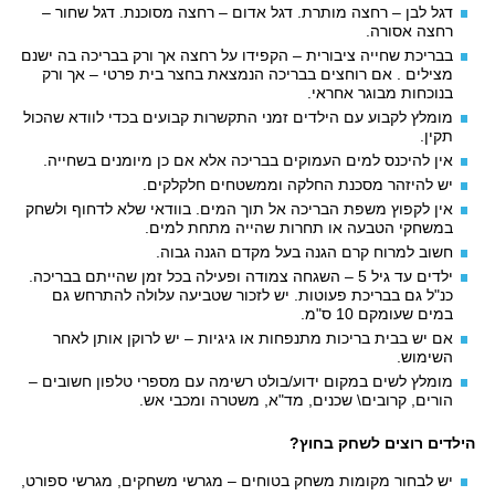
דגל לבן – רחצה מותרת. דגל אדום – רחצה מסוכנת. דגל שחור –
רחצה אסורה.
בבריכת שחייה ציבורית – הקפידו על רחצה אך ורק בבריכה בה ישנם
מצילים . אם רוחצים בבריכה הנמצאת בחצר בית פרטי – אך ורק
בנוכחות מבוגר אחראי.
מומלץ לקבוע עם הילדים זמני התקשרות קבועים בכדי לוודא שהכול
תקין.
אין להיכנס למים העמוקים בבריכה אלא אם כן מיומנים בשחייה.
יש להיזהר מסכנת החלקה וממשטחים חלקלקים.
אין לקפוץ משפת הבריכה אל תוך המים. בוודאי שלא לדחוף ולשחק
במשחקי הטבעה או תחרות שהייה מתחת למים.
חשוב למרוח קרם הגנה בעל מקדם הגנה גבוה.
ילדים עד גיל 5 – השגחה צמודה ופעילה בכל זמן שהייתם בבריכה.
כנ"ל גם בבריכת פעוטות. יש לזכור שטביעה עלולה להתרחש גם
במים שעומקם 10 ס"מ.
אם יש בבית בריכות מתנפחות או גיגיות – יש לרוקן אותן לאחר
השימוש.
מומלץ לשים במקום ידוע/בולט רשימה עם מספרי טלפון חשובים –
הורים, קרובים\ שכנים, מד"א, משטרה ומכבי אש.
הילדים רוצים לשחק בחוץ?
יש לבחור מקומות משחק בטוחים – מגרשי משחקים, מגרשי ספורט,