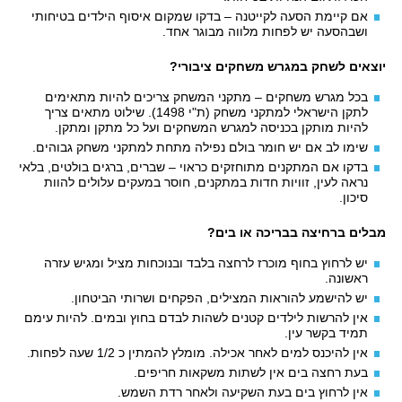
אם קיימת הסעה לקייטנה – בדקו שמקום איסוף הילדים בטיחותי
ושבהסעה יש לפחות מלווה מבוגר אחד.
יוצאים לשחק במגרש משחקים ציבורי?
בכל מגרש משחקים – מתקני המשחק צריכים להיות מתאימים
לתקן הישראלי למתקני משחק (ת"י 1498). שילוט מתאים צריך
להיות מותקן בכניסה למגרש המשחקים ועל כל מתקן ומתקן.
שימו לב אם יש חומר בולם נפילה מתחת למתקני משחק גבוהים.
בדקו אם המתקנים מתוחזקים כראוי – שברים, ברגים בולטים, בלאי
נראה לעין, זוויות חדות במתקנים, חוסר במעקים עלולים להוות
סיכון.
מבלים ברחיצה בבריכה או בים?
יש לרחוץ בחוף מוכרז לרחצה בלבד ובנוכחות מציל ומגיש עזרה
ראשונה.
יש להישמע להוראות המצילים, הפקחים ושרותי הביטחון.
אין להרשות לילדים קטנים לשהות לבדם בחוץ ובמים. להיות עימם
תמיד בקשר עין.
אין להיכנס למים לאחר אכילה. מומלץ להמתין כ 1/2 שעה לפחות.
בעת רחצה בים אין לשתות משקאות חריפים.
אין לרחוץ בים בעת השקיעה ולאחר רדת השמש.