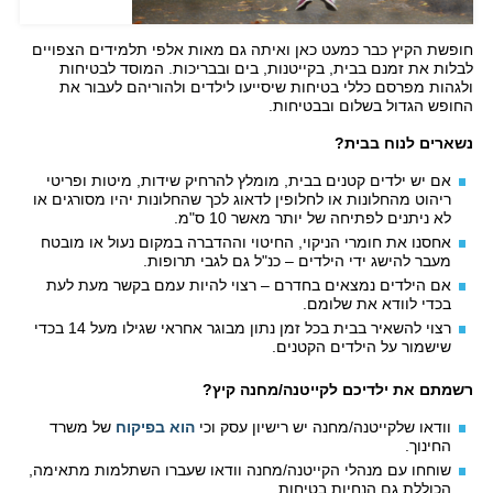
חופשת הקיץ כבר כמעט כאן ואיתה גם מאות אלפי תלמידים הצפויים
לבלות את זמנם בבית, בקייטנות, בים ובבריכות. המוסד לבטיחות
ולגהות מפרסם כללי בטיחות שיסייעו לילדים ולהוריהם לעבור את
החופש הגדול בשלום ובבטיחות.
נשארים לנוח בבית?
אם יש ילדים קטנים בבית, מומלץ להרחיק שידות, מיטות ופריטי
ריהוט מהחלונות או לחלופין לדאוג לכך שהחלונות יהיו מסורגים או
לא ניתנים לפתיחה של יותר מאשר 10 ס"מ.
אחסנו את חומרי הניקוי, החיטוי וההדברה במקום נעול או מובטח
מעבר להישג ידי הילדים – כנ"ל גם לגבי תרופות.
אם הילדים נמצאים בחדרם – רצוי להיות עמם בקשר מעת לעת
בכדי לוודא את שלומם.
רצוי להשאיר בבית בכל זמן נתון מבוגר אחראי שגילו מעל 14 בכדי
שישמור על הילדים הקטנים.
רשמתם את ילדיכם לקייטנה/מחנה קיץ?
וודאו שלקייטנה/מחנה יש רישיון עסק וכי
הוא בפיקוח
של משרד
החינוך.
שוחחו עם מנהלי הקייטנה/מחנה וודאו שעברו השתלמות מתאימה,
הכוללת גם הנחיות בטיחות.