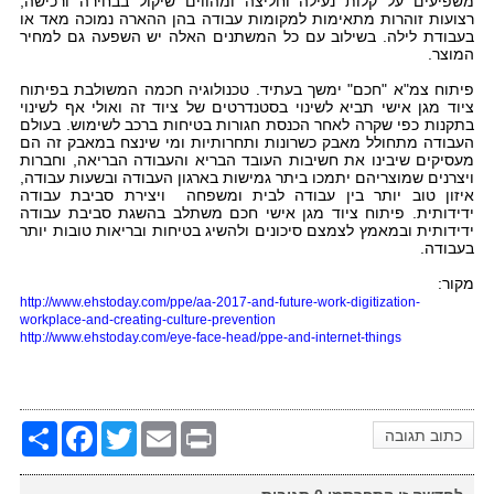
משפיעים על קלות נעילה וחליצה ומהווים שיקול בבחירה ורכישה;
רצועות זוהרות מתאימות למקומות עבודה בהן ההארה נמוכה מאד או
בעבודת לילה. בשילוב עם כל המשתנים האלה יש השפעה גם למחיר
המוצר.
פיתוח צמ"א "חכם" ימשך בעתיד. טכנולוגיה חכמה המשולבת בפיתוח
ציוד מגן אישי תביא לשינוי בסטנדרטים של ציוד זה ואולי אף לשינוי
בתקנות כפי שקרה לאחר הכנסת חגורות בטיחות ברכב לשימוש. בעולם
העבודה מתחולל מאבק כשרונות ותחרותיות ומי שינצח במאבק זה הם
מעסיקים שיבינו את חשיבות העובד הבריא והעבודה הבריאה, וחברות
ויצרנים שמוצריהם יתמכו ביתר גמישות בארגון העבודה ובשעות עבודה,
איזון טוב יותר בין עבודה לבית ומשפחה ויצירת סביבת עבודה
ידידותית. פיתוח ציוד מגן אישי חכם משתלב בהשגת סביבת עבודה
ידידותית ובמאמץ לצמצם סיכונים ולהשיג בטיחות ובריאות טובות יותר
בעבודה.
מקור:
http://www.ehstoday.com/ppe/aa-2017-and-future-work-digitization-
workplace-and-creating-culture-prevention
http://www.ehstoday.com/eye-face-head/ppe-and-internet-things
Share
Facebook
Twitter
Email
Print
כתוב תגובה