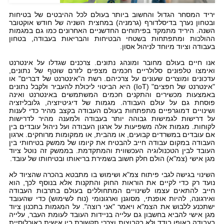
יריד המסחר הגדול והחשוב ביותר בעולם לכל ההיבטים של בטיחות
ובטחון נערך בדיסלדורף (גרמניה) במחצית השניה של חודש אוקטובר
השנה. היריד מתמקד בפיתוחים החדשניים האחרונים כמו גם במגמות
ההולכות ומתפתחות בשטחי הבטיחות והבריאות בעבודה, בטחון
בעבודה וציוד מיוחד לניהול אסון.
אנו חיים בעולם מחובר ומונהג נתונים. צרכנים שגדלו על אינטרנט
ואימצו טלפונים סלולריים חכמים מצפים לזרם שוטף של נתונים,
עדכונים ומוצרים שעונים על צרכיהם. רשת ה"אינטרנט של דברים" או
"אינטרנט של חפצים" (
IoT
) היא הביטוי ליכולת להעביר ולקבל נתונים
באמצעות מכשירים והתקנים חכמים המשתמשים באינטרנט ואינה
פוסחת גם על עולם העבודה. מגמות של דיגיטיזציה, גלובליזציה
ושינויים דמוגרפיים מתפתחות בעולם העבודה בקצב מהיר כדי לענות
על דרישות לגמישות גבוהה יותר בעבודה ולמענה מהיר לדרישות
לקוחות. מגמות אלה משפיעות על ארגון העבודה ועל ניהול עובדים בין
אם עובדים במשרדים קבועים, או מהבית, או ממקומות מרוחקים. ארגון
העבודה במקום עבודה חייב להבטיח את קיומו של ממשק בטיחותי בין
העובד לבין הטכנולוגיה העכשווית והמתקדמת. בממשק זה נוטל ציוד
מגן אישי (צמ"א) הולם חלק חשוב בשמירת בריאותו ובטיחותו של עובד.
השינוי בגישה לגבי פיתוח צמ"א ושימוש בו מתבטא בהכרה שהציוד לא
נועד רק כדי לקיים את הוראות החוק והתקנות אלא בנוסף לכך, הוא
חייב להתאים עצמו לשינויים המתחוללים בעולם בתרבות העבודה
ואירגונה, להיות אופנתי, מסוגנן וארגונומי (נוח לשימוש) כדי שהעובד
ישתכנע ללבוש את הצמ"א ויאמר "אני רוצה". על המגמות בתכנון ציוד
מגן אישי להביא בחשבון גם עלייה בניידות העובד לעומת העבר, עלייה
בעבודה באופן בודד ולא בקבוצות וצרכי תקשורת בין אישית באוכלוסיית