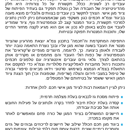
עובדים רב לשונית. ככלל, תקשורת על כל צורותיה היא חלק
מהדיגיטיזציה של העבודה ועל כן נוטלת תפקיד גם בעתיד הפיתוח של
ציוד מגן אישי. הצורך לתקשר בין עובדים בצוותים גלובליים מוצא מענה
בביגוד וצמ"א חכמים כגון משקפי מגן שבאמצעותם ניתן להזין נתונים
למרכזי תקשורת, ביגוד המנטר קצב לב וטמפרטורת גוף, ציוד שמודיע
לעובד אם נלבש באופן לא נכון או אם הוא מגיע לקצה מחזור החיים
שלו, ותוכנות המנטרות תפוקה ובטיחות.
התפיסה המתקדמת וה"חכמה" בתכנון צמ"א יוצאת מהרעיון שהציוד
מנטר את העובד בשעה שהוא מגן עליו ובכך נוצרת התאמה טובה יותר
לעבודה ולאופן ביצועה. כך, לדוגמה, מיוצרים מגפיים ש"קוראים" את
הטמפרטורה של כפות רגלי העובד והם מחממים או מקררים אותן
בהתאם לצורך. גלאי גזים עוברים אינטגרציה עם טלפונים חכמים
ותוכנות ניהול מחוברות לאפליקציות סלולריות וצמ"א כדי למקסם את
התועלת בצמ"א הנמצא בשימוש. סרטוני וידאו מביאים סיפורי גבורה
של טיפול במצבי חירום והצלה (שריפות, שטפונות וכו') תוך הצגת ציוד
המגן האישי ששמר על בטיחותם של המטפלים.
ניתן לציין דוגמאות רבות לציוד מגן אישי חכם. להלן אחדות:
פיתוח מסכת גז לכבאים בעלת מצלמה תרמית;
קסדה בעלת יכולת חיבור לחדר בקרה ולנתונים על פעילות החובש
אותה ועל סביבת עבודתו;
חיישנים המושתלים בציוד המגן של כורה פחם ומאפשרים לאתר
את מקומו במכרה;
ביגוד מגן חכם הכולל שילוב של חיישנים לריכוזים גבוהים של גזים
וחומרים כימיים שונים, דרגות עומס חום בלתי קבילות, עוצמות רעש