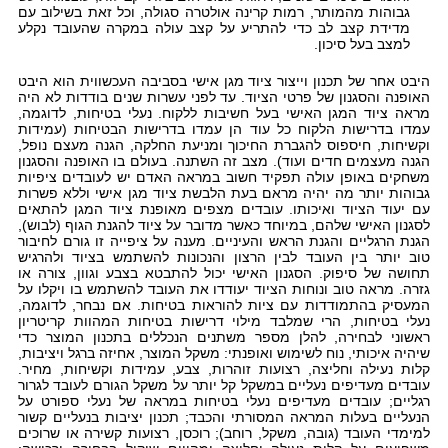
גבוהות מהמותר, רמות קרינה אולטרה סגולה, וכל זאת בשילוב עם
מדידת קצב לב כדי להתריע על קצב עולה במקרה שהעובד נקלע
למצב בעל סיכון.
היבט אחר של תכנון וייצור ציוד מגן אישי בסביבה העכשווית הוא היבט
האופנה והסגנון של פרטי הציוד. עד לפני עשרות שנים בודדות לא היה
מראה ציוד המגן האישי בעל חשיבות ללקוח. נעלי בטיחות, לדוגמה,
עמדו בדרישות הלקוח כל עוד הן עמדו בדרישות הבטיחות (עמידות
וקשיחות, חיספוס להגברת החיכוך ומניעת החלקה, הגנה מעצם נופל,
הגנה מעצמים חדים ועוד). מצב זה השתנה. בעולם בו האופנה והסגנון
משחקים באופן עולה תפקיד חשוב במראה האדם יש לעובדים ציפיות
גבוהות יותר מה יהיה מראם בעת הלבשת ציוד מגן אישי וללא פשרות
עם יעוד הציוד ואיכותו. עובדים מצפים מאופנת ציוד המגן להתאים
לסגנון האישי שלהם, במיוחד כאשר מדובר על ציוד להגנת הגוף (לבוש),
הגנת הרגליים והגנת הראש והעיניים. מענה על ציפייה זו גורם לחיבור
טוב יותר בין העובד לבין הרצון והנכונות להשתמש בציוד ולהרגיש
תחושה של סיפוק. הסגנון האישי יכול להתבטא בצבע וגוון, צורה או
גזרה. מראה טוב ונוחות הציוד יעודדו את העובד להשתמש בו ויקלו על
המעסיק בהתמודדות עם ציות להוראות בטיחות. אם נבחר, לדוגמה,
נעלי בטיחות, הרי שמלבד מילוי דרישות בטיחות המהוות קריטריון
ראשוני לבחירה, להלן מספר משתנים הנכללים בתכנון המוצר כדי
שיהיה איכותי, נוח לשימוש ואופנתי: משקל המוצר, אחיזה ברגל ויציבות,
קלות נעילה וחליצה, רצועות זוהרות, צבע, עמידות וקשיחות, מחיר.
עובדים מעדיפים נעליים במשקל קל יותר על משקל הגורם לעובד לגרור
רגליים; עובדים מעדיפים נעלי בטיחות במראה של נעלי ספורט על
הנעליים בעלות המראה המסורתי והכבד; תכנון יציבות בנעליים קשור
למימדי העובד (גובה, משקל, רוחב); רוכסן, רצועות קשירה או שרוכים