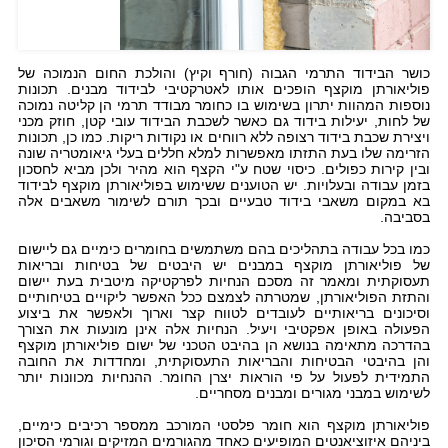
כושר הבידוד התרמי הגבוה (חורף וקיץ) והולכת החום הנמוכה של
פוליאורתן מוקצף הופכים אותו לאטרקטיבי לבידוד מבנים. תכונות
נוספות המהוות יתרון בשימוש בו כחומר מבודד תרמי הן קליטה נמוכה
של לחות, יעילות בידוד גם כאשר לשכבת הבידוד עובי קטן, חוזק מכני
ויצירת שכבת בידוד רצופה ללא רווחים או נקודות ריקות. כמו כן, תכונות
הזרימה שלו בעת התזתו מאפשרות למלא חללים בעלי גיאומטריה שונה
ובין קירות כפולים. כיסוי שטח ע"י הקצף הוא מהיר ולכן מביא לחסכון
בזמן עבודה ובעלויות. יש הטוענים ששימוש בפוליאורתן מוקצף לבידוד
בא במקום משאבי בידוד טבעיים ובכך תורם לשימור משאבים אלה
בסביבה.
כמו בכל עבודה בתהליכים בהם משתמשים בחומרים כימיים גם ליישום
של פוליאורתן מוקצף במבנים יש היבטים של בטיחות ובריאות
תעסוקתית ומאמר זה מסכם הנחיות לפרקטיקה מיטבית בעת יישום
והתזת הפוליאורתן, שמטרתה לצמצם ככל האפשר ליקויים בטיחותיים
וסיכונים בריאותיים לעובדים לטווח קצר וארוך ולאפשר את ביצוע
הפעולה באופן אפקטיבי ויעיל. הנחיות אלה אינן מונעות את הצורך
בהדרכה מתאימה בנושא הן בהיבט הטכני של ישום פוליאורתן מוקצף
והן בהיבטי הבטיחות והבריאות התעסוקתית, ומחדדות את החובה
התמידית לפעול על פי הוראות יצרן החומר. ההנחיות מכוונות יותר
לשימוש במבני מגורים ומבנים מסחריים.
פוליאורתן מוקצף הוא חומר פלסטי המורכב ממספר רכיבים כימיים,
ביניהם איזוציאנטים המופיעים כאחד מהגורמים המזיקים וגורמי הסיכון