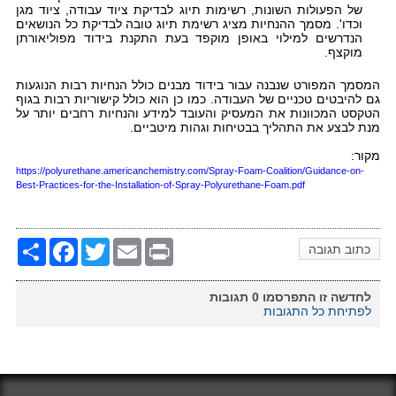
של הפעולות השונות, רשימות תיוג לבדיקת ציוד עבודה, ציוד מגן
וכדו'. מסמך ההנחיות מציג רשימת תיוג טובה לבדיקת כל הנושאים
הנדרשים למילוי באופן מוקפד בעת התקנת בידוד מפוליאורתן
מוקצף.
המסמך המפורט שנבנה עבור בידוד מבנים כולל הנחיות רבות הנוגעות
גם להיבטים טכניים של העבודה. כמו כן הוא כולל קישוריות רבות בגוף
הטקסט המכוונות את המעסיק והעובד למידע והנחיות רחבים יותר על
מנת לבצע את התהליך בבטיחות וגהות מיטביים.
מקור:
https://polyurethane.americanchemistry.com/Spray-Foam-Coalition/Guidance-on-
Best-Practices-for-the-Installation-of-Spray-Polyurethane-Foam.pdf
Share
Facebook
Twitter
Email
Print
כתוב תגובה
לחדשה זו התפרסמו
0
תגובות
לפתיחת כל התגובות