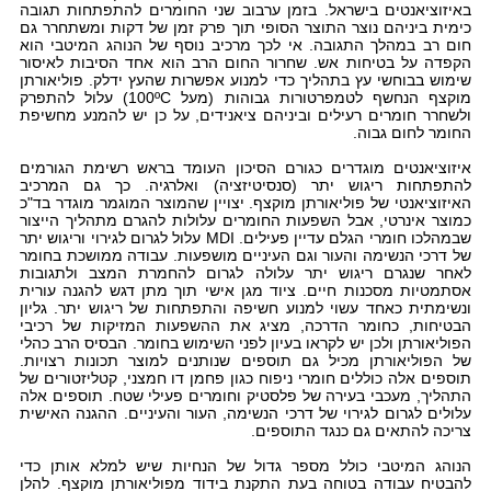
באיזוציאנטים בישראל. בזמן ערבוב שני החומרים להתפתחות תגובה
כימית ביניהם נוצר התוצר הסופי תוך פרק זמן של דקות ומשתחרר גם
חום רב במהלך התגובה. אי לכך מרכיב נוסף של הנוהג המיטבי הוא
הקפדה על בטיחות אש. שחרור החום הרב הוא אחד הסיבות לאיסור
שימוש בבוחשי עץ בתהליך כדי למנוע אפשרות שהעץ ידלק. פוליאורתן
מוקצף הנחשף לטמפרטורות גבוהות (מעל
C
º
100
) עלול להתפרק
ולשחרר חומרים רעילים וביניהם ציאנידים, על כן יש להמנע מחשיפת
החומר לחום גבוה.
איזוציאנטים מוגדרים כגורם הסיכון העומד בראש רשימת הגורמים
להתפתחות ריגוש יתר (סנסיטיזציה) ואלרגיה. כך גם המרכיב
האיזוציאנטי של פוליאורתן מוקצף. יצויין שהמוצר המוגמר מוגדר בד"כ
כמוצר אינרטי, אבל השפעות החומרים עלולות להגרם מתהליך הייצור
שבמהלכו חומרי הגלם עדיין פעילים.
MDI
עלול לגרום לגירוי וריגוש יתר
של דרכי הנשימה והעור וגם העיניים מושפעות. עבודה ממושכת בחומר
לאחר שנגרם ריגוש יתר עלולה לגרום להחמרת המצב ולתגובות
אסתמטיות מסכנות חיים. ציוד מגן אישי תוך מתן דגש להגנה עורית
ונשימתית כאחד עשוי למנוע חשיפה והתפתחות של ריגוש יתר. גליון
הבטיחות, כחומר הדרכה, מציג את ההשפעות המזיקות של רכיבי
הפוליאורתן ולכן יש לקראו בעיון לפני השימוש בחומר. הבסיס הרב כהלי
של הפוליאורתן מכיל גם תוספים שנותנים למוצר תכונות רצויות.
תוספים אלה כוללים חומרי ניפוח כגון פחמן דו חמצני, קטליזטורים של
התהליך, מעכבי בעירה של פלסטיק וחומרים פעילי שטח. תוספים אלה
עלולים לגרום לגירוי של דרכי הנשימה, העור והעיניים. ההגנה האישית
צריכה להתאים גם כנגד התוספים.
הנוהג המיטבי כולל מספר גדול של הנחיות שיש למלא אותן כדי
להבטיח עבודה בטוחה בעת התקנת בידוד מפוליאורתן מוקצף. להלן