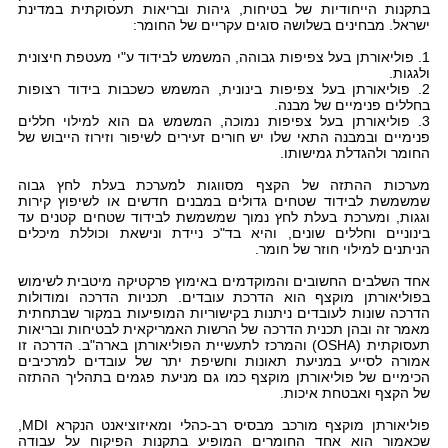
בתקנות הייחודיות של בטיחות, גיהות ובריאות תעסוקתית במדינת
ישראל. מבחינים בשלושה סוגים עקריים של החומר:
1. פוליאורתן בעל צפיפות גבוהה, המשמש לבידוד ע"י מעטפת חיצונית
ולגגות.
2. פוליאורתן בעל צפיפות בינונית, המשמש כשכבות בידוד רצופות
בחללים פנימיים של מבנה.
3. פוליאורתן בעל צפיפות נמוכה, המשמש גם הוא למילוי חללים
פנימיים ובמבנה התאי שלו יש חורים זעירים לשיפור וזירוז הייבוש של
החומר ולהגדלת גמישותו.
מערכות ההתזה של הקצף מסווגות למערכת בעלת לחץ גבוה
שמשמשת לבידוד שטחים גדולים במבנים חדשים או לשיפוץ קירות
וגגות, ומערכת בעלת לחץ נמוך שמשמשת לבידוד שטחים קטנים עד
בינוניים וחללים שונים, והיא בד"כ ניידת ונישאת וכוללת מיכלים
הניתנים למילוי חוזר של חומר.
אחד השלבים החשובים והמוקדמים באימוץ פרקטיקה מיטבית לשימוש
בפוליאורתן מוקצף הוא הדרכת עובדים. תכניות הדרכה ומודולות
הדרכה שונות לעובדים ניתנות בקישוריות המופיעות במקור שבתחתית
מאמר זה ובהן תכנית הדרכה של הרשות האמריקאית לבטיחות ובריאות
תעסוקתית (
OSHA
) והמרכז לתעשיית הפוליאורתן בארה"ב. הדרכה זו
אמורה לסייע במניעת תאונות וחשיפת יתר של עובדים למרכיבים
הכימיים של פוליאורתן מוקצף כמו גם מניעת פגמים בתהליך ההתזה
של הקצף ואבטחת איכות.
פוליאורתן מוקצף מורכב מבסיס רב-כהלי ומאיזוציאנט הנקרא
MDI
,
שכאמור הוא אחד החומרים המופיע בתקנות הפיקוח על עבודה