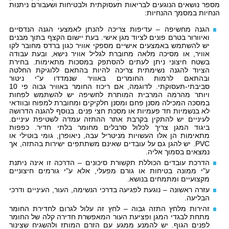
מספר נושאים הנוגעים לבריאות תעסוקתית ולבטיחות ושעבורם ניתנות
הנחיות במסמך ההנחיות:
הגנה מחשיפה – עדיפות צריכה להנתן לאמצעי הגנה הנדסיים
ואיוורור בטרם פונים לציוד מגן אישי. בעת יישום הקצף בתוך מבנים
יש להשתמש באמצעים אישיים מספקי אוויר כגון ברדס מחובר לקו
אוויר, או מסיכה מלאה מחוברת לגליל אוויר נישא, ובעת עבודה
בשטח חיצוני ניתן לעתים להסתפק במסכות מתאימות. בחירת
הציוד להגנה נשימתית צריכה להיות בהתאם ללוגיקת החלטה
ובהתאם לרמות החומרים באוויר שנמדדו ע"י ניטור
סביבתי-תעסוקתי. לדוגמה, אם ריכוז החומר באוויר גבוה פי 10
ויותר מהרמה המרבית המותרת לחשיפה יש להשתמש לפחות
במסכה המכילה מסנן פחם ומסנן חלקיקים ומחוברת למפוח ובוודאי
לא בנשמיות חד פעמיות או מסכת חצי פנים. בנוסף להגנה הדרושה
לעיניים יש להתקין בקרבת אתר ההתזה עמדה לשטיפת עיניים.
ביגוד המגן צריך לכלול סרבלים מחומר בלתי חדיר. כפפות
מתאימות הן אלו העשויות מניטריל עבה, ניאופרן, גומי בוטילי או
PVC
. יש להגן גם על עובדים שאינם משתתפים ישירות בהתזה, אך
נמצאים בסמוך אליה.
הדרכת עובדים הכוללת תקשורת סיכונים – הדרכה זו אינה ניתנת
ע"י ממונה בטיחות או גורם מפעלי, אלא ע"י גורמים חיצוניים
מקצועיים ומתמחים בנושא.
עזרה ראשונה – נוגעת לפגיעה בדרכי הנשימה, העור, העיניים ודרכי
הבליעה.
זהירות מלחץ התזה גבוה – לחץ זה עלול לגרום לחדירת החומר
מתחת לבגדי המגן ופציעת העור המאפשרת חדירה קלה של החומר
לפנים הגוף. יש להמנע ממגע עם הזרם המותז ולהשגיח שצינור