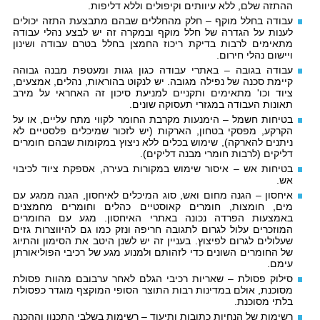
ההתזה שלם, ללא עיוותים וקיפולים וללא דליפות.
עבודה בחלל מוקף – חלק מהחללים שבהם מתבצעת התזה יכולים
לענות על הגדרה של חלל מוקף ובמקרה זה יש לבצע נהלי עבודה
מתאימים לרבות בדיקת ריכוז החמצן בחלל בטרם עבודה ושינון
ויישום נהלי חירום.
עבודה בגובה – באתרי עבודה כגון גגות ומעטפת מבנה גבוהה
קיימת סכנה של נפילה מגובה. יש לנקוט בהוראות, נהלים, אמצעים,
ציוד וכו' מתאימים ותקניים למניעת סיכון זה האחראי על מירב
תאונות העבודה במגזרי תעסוקה שונים.
בטיחות חשמל – הימנעות מקרבת החומר לקווי מתח עליים, או על
הקרקע, מפסקי בטחון, הארקות (יש לזכור שמיכלים פלסטיים לא
ניתנים להארקה), שימוש בכלים ללא ניצוץ במקומות שבהם חומרים
דליקים (לרבות חומרי מבנה דליקים).
בטיחות אש – איסור שימוש במקורות בעירה, אספקת ציוד לכיבוי
אש.
איחסון – הגנה מחום ואש, סוג המיכלים לאיחסון, הגנה ממגע עם
מים, חומצות, חומרים קאוסטיים כהלים וחומרים מחמצנים
באמצעות הפרדה נכונה באתרי האיחסון. מגע עם החומרים
המוזכרים עלול לגרום לתגובה חריפה ונזק כמו גם להיווצרות גזים
שעלולים לגרום לפיצוץ. בעניין זה יש לשנן היטב את הסימון והתיוג
של החומרים השונים כדי לזהותם ולמנוע מגע של רכיבי הפוליאורתן
עימם.
סילוק פסולת – שאריות רכיבי הגלם לאחר ערבובם מהוות פסולת
מסוכנת, אולם במדינות רבות התוצר הסופי המוקצף מוגדר כפסולת
בלתי מסוכנת.
רשימות של הנחיות כתובות ותיעוד – רשימות בשלבי התכנון וההכנה