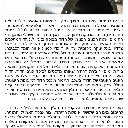
דודים לחימום מים הם מצרך נפוץ לחימום באנרגיה סולרית ו/או
באנרגיה חשמלית וחימום בגז. בתהליך הייצור, הרלוואנטי למאמר זה,
יוצרים מעטפת דוד מפלדה ע"י עיגול לוחות פלדה לגליל וריתוך
החיבורים, בד"כ בטכניקת ריתוך עם גז מגן. בתוך דוד חשמלי מותקן גוף
החימום. שטח הפנים הפנימי של הדוד מצופה באמייל. אחד המתקנים
לציפוי האמייל הוא מתקן ריסוס אוטומטי הנתון בתא מכיל פתוח משני
צדדיו ובעל יניקה מקומית של אוויר כדי למנוע פיזור חומר לסביבה.
הציפוי מורכב מתערובת אבקתית של סיליקה גבישית חופשית, בנטוניט
וגבישי פורצלן. התערובת נטחנת במטחנה ומועברת ע"י גרביטציה או
אמצעים אחרים דרך משפך למיכל ערבוב. במיכל זה מעורבבת
התערובת האבקתית עם חומרים נוזליים (מלחים חנקתיים, חומצה
בורית ומים) ליצירת תרחיף שאותו מרססים לציפוי פנים הדוד. הדוד
מועבר לתנור ואפיית הציפוי יוצרת את המשטח הרציף שלו על שטח
הפנים הפנימי של הדוד. בשלבי הגימור מוכנס הדוד למעטפת חיצונית.
בחלל שבין המעטפת החיצונית והדוד עצמו מזריקים בלחץ קצף
פוליאורתני מבודד כאשר התהליך מתבצע בתא מאוורר בו כניסת האוויר
המוהל היא מלמעלה ויניקת האוויר היא תחתית. הקצף נוצר מערבוב
שני רכיבים המוזנים לתא דרך צנרת ומתקשה לאחר התזתו.
מוקדי החשיפה והסיכון העיקריים בתהליך המתואר לעיל ליצור דוד
לחימום מים הם שלושה: פעולות הריתוך, יצור אבקת האמייל והתזתה,
הכנת חומר הבידוד והזרקתו לדוד. בתהליך הריתוך החשמלי נחשף
העובד לנדפי מתכות, גזים שונים וחמרים אחרים שמקורם בפלדה
המרותכת ובאלקטרודת הריתוך. מקורם של נדפי ריתוך הוא בעיקר