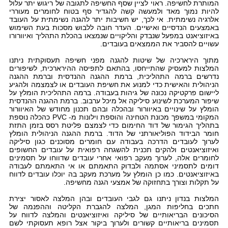
המותרת לחשיפה. ראוי לציין שסף החשיפה לתגובה של ריגוש יתר עלול
להיות נמוך מאד ולמעשה קשה להגדיר סף בטוח לחומרים מעוררי
אלרגיה נשימתית. אי לכך, יש חשיבות יתר להגנה נשימתית על העובד
באמצעים הנדסיים ואישיים. העדר חובה ללבוש מסכות בעת השימוש
באיזוציאנט במפעל שנבדק והליקויים שנמצאו בהכלת התהליך ואיוורורו
עשויים להסביר את הממצאים בעובדים.
מתוך הירארכיה של שיטות להגנה מפני חשיפה תעסוקתית ניתנו
המלצות למעסיק שהתייחסו, בהתאם לתפיסה ההירארכית, לשיפורים
נדרשים ברמה התהליכית, ברמת ההגנה ההנדסית וברמת ההגנה
הניהולית והאישית כדי למנוע את חשיפת העובדים או לצמצמה ולהגיע
ליישום פרקטיקה נכונה של גיהות בעבודה. ברמה התהליכית הומלץ על
שיפור המערכת לשינוע סיליקה אל מיכל ערבוב. ברמת ההגנה ההנדסית
הומלץ על שינויים באיוורור ובהכלה ובהם תכנון מחודש של האיוורור
המקומי במשפך מכונת הטחינה והוספת וילונות מ-
PVC
כהכלה נוספת
בתהליך הגימור של דוד החימום כדי לצמצם פליטת רסס בזמן התזת
חומר הבידוד הפוליאורתני של הדוד. ברמת ההגנה הניהולית הומלץ
לערוך לעובדים הדרכה בעבודה עם חומרים מסוכנים כגון סיליקה
ואיזוציאנטים ולהקים תכנית להשגחה רפואית על עובדים החשופים
לחומרים אלה, לערוך מעקב רפואי אחרי עובדים שדווחו על תסמינים
דומים לתסמיני אסתמה ולבדוק התאמתם או אי התאמתם לעבודה
באיזוציאנטים. כמו כן הומלץ על מערכת מעקב בה יוכלו עובדים לדווח
על תקלות וצורך בתחזוקה של אמצעי הגנה מחשיפה.
המלצות בנדון ניתנו גם לגבי העובדים ובהן המלצה לאסור יצירת
חתכים בחליפות המגן, המלצה להגברת הקליטה וההפנמה של
הסיכונים הבריאותיים של סיליקה ואיזוציאנטים והמלצה לדווח על
תסמינים בריאותיים קשורים ולערוך ביקור אצל רופא תעסוקתי לשם