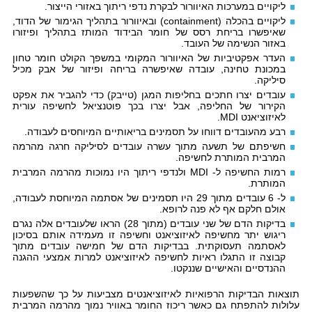
ליקויים במערכות האיוורור לבקרת נדפי ריתוך באזורי הייצור.
ליקויים בהכלה (
containment
) ובאיוורור בתהליך הגימור של הדוד,
שאיפשרו בריחת רסס של חומר הבידוד המותז בתהליך ופיזורו
באזור הנשימה של העובד.
העדר אפקטיביות של האיוורור המקומי במשפך הקולט חומר טחון
במכונת טחינה, עובדה שאיפשרה בריחה ופיזור של אבק מכיל
סיליקה.
עובדים יצרו חתכים בחליפות המגן (טייבק) כדי להגביר את אפקט
הקירור של החליפה, אבל יצרו בכך פוטנציאל לחשיפה עורית
לאיזוציאנט
MDI
.
רבע מהעובדים דווחו על תסמינים בריאותיים המיוחסים לעבודה.
חשיפתם של תשעה מתוך עשרה עובדים לסיליקה חרגה מהרמה
המרבית המותרת לחשיפה.
רמות החשיפה ל-
MDI
ולנדפי ריתוך היו נמוכות מהרמה המרבית
המותרת.
ל- 6 עובדים מתוך 29 היו תסמינים של אסתמה המיוחסת לעבודה,
אולם חלקם אף לא פנה לרופא.
בדיקות הדם של שני עובדים (מתוך 28) הראו שלעובדים אלה נגרם
ריגוש יתר מחשיפה לאיזוציאנט וחשיפה זו מעמידה אותם בסיכון
לאסתמה תעסוקתית. בבדיקות הדם של חמישה עובדים מתוך
קבוצה זו התגלו ראיות לחשיפה לאיזוציאנט למרות אמצעי ההגנה
ההנדסיים והאישיים שננקטו.
תוצאות הבדיקות הרפואיות לאיזוציאנטים מצביעות על כך שהשפעות
עלולות להתפתח גם כאשר ריכוז החומר באוויר נמוך מהרמה המרבית