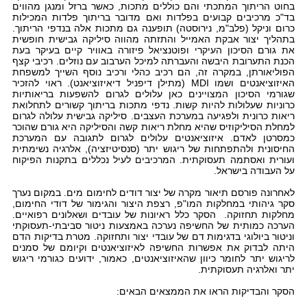
בחוט הריתוך המתכתי והם כוללים מתכות, כאשר ברזל ומנגן מהווים
בד"כ מרכיבים קבועים בפלדות ואם מדובר בריתוך פלדות המכילות
כרום וניקל (פלב"מ, נירוסטה) תופענה גם מתכות אלה בנדפי הריתוך.
בתהליך יצור אבקת האמייל והתזתה מהווה סיליקה גבישית חופשית
את גורם הסיכון העיקרי ופוטנציאל פיזורה באוויר קיים בעיקר בעת
הכנת התערובת היבשה והעברתה למיכל הערבוב עם נוזלים. רכיבי קצף
הפוליאורתן, במקרה זה, הם רכיב כהלי ורכיב נוסף השייך למשפחת
האיזוציאנטים ושמו
MDI
(מתילן דיפניל דיאיזוציאנט). ראוי להזכיר
שגורמי הסיכון המצויינים כאן עלולים לגרום להשפעות בריאותיות
כרוניות שעלולות להיות קשות. נדפי מתכות בריתוך קשורים לתחלואת
ריאות כרונית ולפגיעה במערכת העצבים. סיליקה גבישית עלולה לגרום
למחלת הסיליקוזיס שהיא מחלת ריאות קשה והסיליקה היא גורם שהוכר
כמסרטן לאדם. איזוציאנטים עלולים לגרום לתגובה עם המערכת
החיסונית ולהתפתחות של ריגוש יתר (סנסיטיזציה), אלרגיה נשימתית
ועורית ואסתמה תעסוקתית. המרכיבים לעיל נכללים בתקנות הפיקוח
על העבודה בישראל.
לאחרונה פורסם תיאור מקרה של יצור דודים לחימום מים. במקום נערך
סקר גיהותי במחלקות המו"פ, רצפת היצור והגימור של דודי החימום,
מחלקות תחזוקה. הסקר כלל ראיונות של עובדים ושאלונים רפואיים.
הערכה כמותית של החשיפה נערכה באמצעות ניטור סביבתי-תעסוקתי
וניטור ביולוגי בדגימות דם של עובדי יצור ותחזוקה. מטרת בדיקות הדם
היתה לבדוק את אפשרות החשיפה לאיזוציאנטים וקיומם של סמנים
לריגוש יתר לחומר כיוון שהאיזוציאנטים, כאמור, ידועים כגורמי ריגוש
יתר ואלרגיה תעסוקתית.
הסקר והבדיקות הראו את הממצאים הבאים: