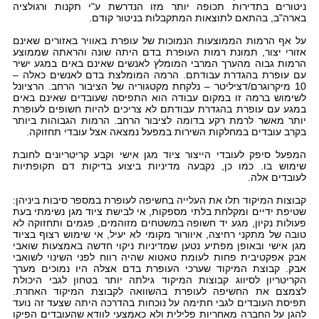
ניטורים בתדירות תכופה יותר מזו הנדרשת ע"י תקנות ורגולציה
בארה"ב, בהתאם לתוצאות המתקבלות בניטור קודם.
על אף הרמות הממוצעות הנמוכות של עופרת באוויר באזורים שאינם
אזורי יצור, תמונת רמות העופרת בדם היתה שונה והראתה שממוצע
הרמות גבוה מהערך המרבי המומלץ לאנשים שאינם באים במגע ישיר
עם עופרת בהגדרת עבודתם. הרמה המומלצת בדם לאנשים כאלה –
10 מיקרוגרם/דציליטר – נלקחת מקטגוריה של הציבור הרחב. הרציונל
לשימוש ברמה זו במקום עבודה הוא התפיסה שעובדים שאינם באים
במגע עם עופרת בהגדרת עבודתם לא צריכים להיות חשופים לעופרת
יותר מאשר לרמת רקע בדומה לציבור הרחב. הרמות הגבוהות ביותר
בקרב עובדים במחלקות השירות במפעל נמצאה אצל עובדי תחזוקה.
המפעל סיפק לעובדי הייצור ציוד מגן אישי וקבע קריטריונים לחובת
שימוש בו. כמו כן, נקבעה מדיניות ביצוע בדיקות דם תקופתיות
לעובדים אלה.
קבוצות המיקוד תלו את העלייה בחשיפה לעופרת במספר סיבות ביניהן:
שטיפת ידיים ומקלחת בלתי מספקות, אי לבישת ציוד מגן נשימתי בעת
פעולות נקיון, מגע יד חשופה במשטחים מזוהמים, פגמים ותחזוקה לא
טובה של מתקני רחיצה, איוורור מקומי לא יעיל, אי שימוש רצוף בציוד
מגן אישי ובאופן מפתיע נטען שמדיניות ניקוי חדשה באמצעות שואבי
אבק אפקטיבית פחות לעומת טאטוא שהיה רווח לפני השינוי לשואבי
אבק. קבוצת המיקוד שערכי העופרת בדם אצלה היו נמוכים מערך
הקריטריון לסיווג קבוצות המיקוד גילתה יותר בטחון לגבי היכולת
לצמצם את החשיפה לעופרת בהשוואה לקבוצת המיקוד האחרת.
תפיסת העובדים לגבי חתימה על נוכחות בהדרכה היתה שצעד זה נועד
להגן על החברה מאחריות פלילית ולא כאמצעי לוודא שהעובדים הפיקו