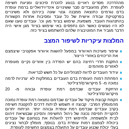
מההדרכה מסרים ראויים בנוגע להכרת סיכונים ומניעת חשיפה
לעופרת. חלק מהעובדים סבר ששינויים אינדיוידואליים ברמת עופרת
בדם נגרמים כתוצאה ממבנה גנטי שונה ביניהם ולא משינויים
בפרקטיקת עבודה אישית של כל עובד ומסיבות אחרות הקשורות
בהתנהגות העובד, משמעת, שימוש בציוד מגן וכו'. עובדים טענו שאם
לא היו נענשים כאשר הם נתפסים באי שימוש בציוד מגן אישי היה
הדבר מגביר את המוטיבציה שלהם להשתמש בציוד כזה.
המלצות עיקריות לשיפור המצב
שיפור מערכות האיוורור במפעל להשגת איוורור אפקטיבי שיצמצם
את הריכוזים באזורי הייצור.
התקנת חדרי רחיצה בהם יש הפרדה בין אזורים נקיים מעופרת
לאזורים מזוהמים.
עידוד העובדים לדווח למנהליהם על כל חשש לבריאות.
הפחתת רמות העופרת בדם העובדים במחלקות לא יצרניות לרמה
נמוכה מ- 5 מיקרוגרם/דציליטר.
הרחקת עובדים שבדמם רמת עופרת גבוהה מ- 20
מיקרוגרם/דציליטר.
הקמת קבוצת מיקוד של עובדים שבדמם נמצאה רמת עופרת נמוכה
מהמומלץ המרבי. קבוצה זו תשמש לניתוח דרכים להקטנת חשיפה
בקרב עובדים שבדמם רמת עופרת גבוהה יותר. הניתוח יתרום
להקניית תפיסה נכונה של ניהול החשיפה והסיכון שבנשיאת זיהום
לבית ולמשפחה, ולחיפוש דרך להעלות את בטחונם של עובדים
ביכולת לצמצם רמות עופרת בדם. בנוסף, מומלץ לבחור נציגים
בעלי יכולת שכנוע עובדים על התועלת בצמצום החשיפה לעופרת.