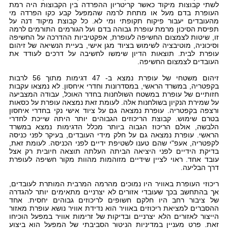
לשתי קבוצות מיקוד כאשר קריטריון ההפרדה בין הקבוצות היה רמת
העופרת בדם מעל או מתחת לרמה שהמפעל קבע כקו הפרדה מי
מהעובדים יעבור פיקוח תקופתי ומי לא. כל קבוצת מיקוד דנה על
תפיסת הסיכון מרמת עופרת גבוהה בדם ועל הגורמים התורמים לרמה
זו, שיטות לצמצום החשיפה לעופרת, אפקטיביות ההדרכה על החשיפה
וסיכוניה, מוטיבציה לשימוש בציוד מגן אישי, בעיית הנשיאה של זיהום
עופרת לבית. תוצאות הדיון שימשו לחשיבה על דרכים לעודד את
העובדים לצמצום החשיפה.
זיהום משטחי של עופרת נמצא ב- 47 דגימות מתוך 56 לרבות
בקפטריה, במשרד הראשי, במסדרונות וחדרי איחסון. לא נמצאו עקבות
חזותיים של עופרת במשטח השולחנות בחדר האוכל, עבודה המצביעה
על שמירת הנקיון בשולחנות אלה. לעומת זאת נמצאה עופרת על כסאות
ורצפה בקפטריה. עופרת נמצאה גם על ציוד אישי נקי בחדרי איחסון
בטרם שימוש. קבוצת הריכוזים הגבוהים יותר היתה שייכת לחדרי
הלבשה, אולם הריכוז הגבוה ביותר מכלל הדגימות נמצא במשרד
הראשי. עופרת נמצאה גם על חלק מידי העובדים, בעיקר לפני כניסה
לקפטריה, אעפ"י שהם טענו לשטיפת ידיים לפני הכניסה. לעומת זאת,
בדיקת הידיים לפני היציאה הביתה העלתה תוצאה חיובית רק אצל
עובד אחד. ראוי לציין שידיים מזוהמות מהוות מקור חשיפה לעופרת
דרך הבליעה.
ריכוזי העופרת באוויר היו נמוכים מהרמה המרבית המותרת לעובדים,
אך בהתחשב בכך שעובדי אזורים לא יצרניים מתאימים יותר להגדרה
של ציבור רחב היו חלקם חשופים לריכוזים גבוהים יחסית. אחד
ההסברים למציאת ריכוזים באוויר הוא נדידת אוויר נושא עופרת מאזור
הייצור לאזורים הלא יצרניים ובדיקות של זרימות אוויר במפעל הוכיחו
זאת. פרט מעניין במדיניות הניטור הסביבתי של המפעל הוא ביצוע