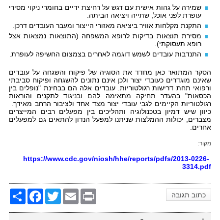
שמירה על גהות אישית עם דגש על רחיצת ידיים בחומרי ניקוי מסירי
עופרת לפני אוכל, שתייה ויציאה הביתה.
התקנת מקלחות אוויר ביציאה מאזורי הייצור ומעבר העובדים דרכן.
מסירת תוצאות בדיקות לרופא המשפחה (התוצאות נמצאות אצל
רופא תעסוקתי).
התנדבות עובדים לשמש דוגמה לאחרים בצמצום החשיפה לעופרת.
הסקר המתואר כאן מחדד את הסוגיה של פיקוח והשגחה על עובדים
שאינם מוגדרים כעובדי יצור ולכן אינם נתונים להשגחה ופיקוח סביבתי
ורפואי תחת דרישות רגולטוריות. עובדים אלה הם בבחינת "נופלים בין
הכסאות" בהעדר תחיקה מתאימה להם ובניגוד לתקנים והוראות
רגולטוריות הקיימים לגבי עובדי יצור מצד אחד ולציבור הרחב מאידך.
כיוון שיש דמיון בטכנולוגיה ותהליכים בין מפעלים רבים המייצרים
מצברים, יכולות ההמלצות שניתנו למפעל הנדון להתאים גם למפעלים
אחרים.
מקור:
https://www.cdc.gov/niosh/hhe/reports/pdfs/2013-0226-
3314.pdf
Share
Facebook
Twitter
Email
Print
כתוב תגובה