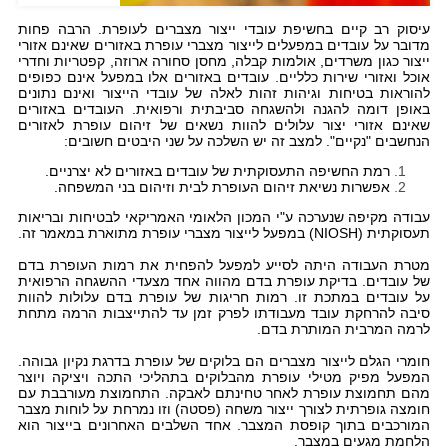
עיסוק רב קיים בחשיפת עובדי ייצור מצברים לעופרת. הרבה פחות
מדובר על עובדים במפעלים לייצור מצברי עופרת באזורים שאינם אזורי
ייצור כגון משרדים, אולמות קבלה, מחסן סחורה ארוזה, קפטריות וחדרי
אוכל ואזורי שירות כלליים. עובדים באזורים אלו במפעל אינם כפופים
להוראות בטיחות וגיהות זהות לאלה של עובדי הייצור ואינם נתונים
באופן דומה להגנה ולהשגחה סביבתית ורפואית. העובדים באזורים
שאינם אזורי יצור עלולים להוות נשאים של זיהום עופרת לאזורים
הנחשבים "נקיים". למצב זה יש השלכה על שני היבטים חשובים:
רמת החשיפה התעסוקתית של עובדים באזורים לא יצרניים.
אפשרות נשיאת זיהום העופרת לבית וזיהום בני המשפחה.
עבודה מקיפה שנערכה ע"י המכון הלאומי האמריקאי לבטיחות ובריאות
תעסוקתית (
NIOSH
) במפעל לייצור מצברי עופרת מתוארת במאמר זה.
מטרת העבודה היתה לסייע למפעל להפחית את רמות העופרת בדם
של עובדים. בדיקת עופרת בדם מהווה אחד מצעדי ההשגחה הרפואית
על עובדים במתכת זו. רמות חריגות של עופרת בדם עלולות להוות
סיבה להרחקת עובד מעבודתו לפרק זמן עד להתייצבות הרמה מתחת
לרמה המרבית המותרת בדם.
חומרי הגלם לייצור מצברים הם בלוקים של עופרת בדרגת נקיון גבוהה.
המפעל מפיק מטילי עופרת מהבלוקים בתהליכי התכה ויציקה ויוצר
מהם תחמוצת עופרת לאחר טחינתם לאבקה. התחמוצת מעורבבת עם
חומצה גופרתית לצורך ייצור משחה (פסטה) וזו נמרחת על לוחות מצבר
המורכבים בתוך קופסת המצבר. אחד השלבים האחרונים בייצור הוא
הלחמת מגעים במצבר.