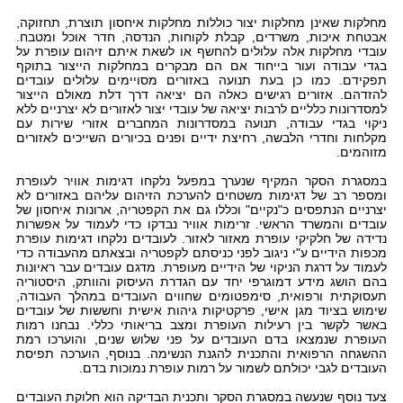
מחלקות שאינן מחלקות יצור כוללות מחלקות איחסון תוצרת, תחזוקה,
אבטחת איכות, משרדים, קבלת לקוחות, הנדסה, חדר אוכל ומטבח.
עובדי מחלקות אלה עלולים להחשף או לשאת איתם זיהום עופרת על
בגדי עבודה ועור בייחוד אם הם מבקרים במחלקות הייצור בתוקף
תפקידם. כמו כן בעת תנועה באזורים מסויימים עלולים עובדים
להזדהם. אזורים רגישים כאלה הם יציאה דרך דלת מאולם הייצור
למסדרונות כלליים לרבות יציאה של עובדי יצור לאזורים לא יצרניים ללא
ניקוי בגדי עבודה, תנועה במסדרונות המחברים אזורי שירות עם
מקלחות וחדרי הלבשה, רחיצת ידיים ופנים בכיורים השייכים לאזורים
מזוהמים.
במסגרת הסקר המקיף שנערך במפעל נלקחו דגימות אוויר לעופרת
ומספר רב של דגימות משטחים להערכת הזיהום עליהם באזורים לא
יצרניים הנתפסים כ"נקיים" וכללו גם את הקפטריה, ארונות איחסון של
עובדים והמשרד הראשי. זרימות אוויר נבדקו כדי לעמוד על אפשרות
נדידה של חלקיקי עופרת מאזור לאזור. לעובדים נלקחו דגימות עופרת
מכפות הידיים ע"י ניגוב לפני כניסתם לקפטריה ובצאתם מהעבודה כדי
לעמוד על דרגת הניקוי של הידיים מעופרת. מדגם עובדים עבר ראיונות
בהם הושג מידע דמוגרפי יחד עם הגדרת העיסוק והוותק, היסטוריה
תעסוקתית ורפואית, סימפטומים שחווים העובדים במהלך העבודה,
שימוש בציוד מגן אישי, פרקטיקות גיהות אישית וחששות של עובדים
באשר לקשר בין רעילות העופרת ומצב בריאותי כללי. נבחנו רמות
העופרת שנמצאו בדם העובדים על פני שלוש שנים, והוערכו רמת
ההשגחה הרפואית והתכנית להגנת הנשימה. בנוסף, הוערכה תפיסת
העובדים לגבי יכולתם לשמור על רמות עופרת נמוכות בדם.
צעד נוסף שנעשה במסגרת הסקר ותכנית הבדיקה הוא חלוקת העובדים