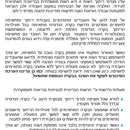
עליו מנדפי ריתוך. רשות זו היא רשות ממשלתית בבריטניה האחראית
לעידוד, רגולציה ואכיפה של הבטיחות במקום העבודה ולכן הוציאה
למקומות עבודה הוראות הגנה חדשות מחייבות להגנה מנדפי ריתוך.
על מנת להגן על העובדים מהסיכונים בעבודת ריתוך ומחשיפה
לחומרים מסרטנים נדרשת בקרה הנדסית מתאימה בכל פעילויות
הריתוך. בקרה הנדסית הולמת היא, לדוגמה, זו המשתמשת
בטכנולוגיית האוורור המקומי. הבקרה תגן על העובד גם מחשיפה
למנגן, הנמצא בנדפי ריתוך מפלדה פחמנית קלה וידוע כגורם להפרעות
עצביות דומות למחלת פרקינסון.
כאשר האוורור המקומי אינו מספק בקרה טובה על החשיפה, יש צורך
להשתמש בציוד הגנה אישי מתאים להגנה נשימתית, ולדאוג שהעובדים
הודרכו להשתמש באמצעי ההגנה בצורה הנכונה ללא קשר למשך זמן
העבודה בריתוך. לא יבוצעו פעולות ריתוך ללא אמצעי בקרה מתאימים
לחשיפה, כיוון שאין רמה ידועה לחשיפה בטוחה.
כמו כן צריכה הערכת
הסיכונים לשקף את השינוי בבקרה הנוספת שתופעל
.
פעולות נדרשות ע"י הרשות הבריטית לבטיחות ובריאות תעסוקתית:
לוודא שכל חשיפה לנדפי ריתוך מבוקרת היטב ע"י בקרה הנדסית
(בדרך כלל אוורור מקומי).
לוודא שאמצעי הבקרה המתאימים לכל פעילויות הריתוך מיושמים
ופועלים באופן תקין ללא קשר למשך זמן הפעולה. אמצעים
מתאימים צריכים להיות מיושמים גם בעבודת ריתוך מחוץ למבנה.
כאשר הבקרה ההנדסית בלבד אינה מספקת הגנה נאותה, יש צורך
להוסיף שימוש באמצעי מיגון אישיים להגנה נשימתית.