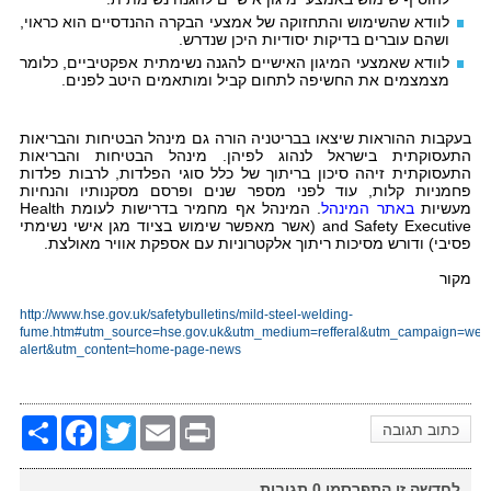
לוודא שהשימוש והתחזוקה של אמצעי הבקרה ההנדסיים הוא כראוי,
ושהם עוברים בדיקות יסודיות היכן שנדרש.
לוודא שאמצעי המיגון האישיים להגנה נשימתית אפקטיביים, כלומר
מצמצמים את החשיפה לתחום קביל ומותאמים היטב לפנים.
בעקבות ההוראות שיצאו בבריטניה הורה גם מינהל הבטיחות והבריאות
התעסוקתית בישראל לנהוג לפיהן. מינהל הבטיחות והבריאות
התעסוקתית זיהה סיכון בריתוך של כלל סוגי הפלדות, לרבות פלדות
פחמניות קלות, עוד לפני מספר שנים ופרסם מסקנותיו והנחיות
מעשיות
באתר המינהל
. המינהל אף מחמיר בדרישות לעומת
Health
and Safety Executive
(אשר מאפשר שימוש בציוד מגן אישי נשימתי
פסיבי) ודורש מסיכות ריתוך אלקטרוניות עם אספקת אוויר מאולצת.
מקור
http://www.hse.gov.uk/safetybulletins/mild-steel-welding-
fume.htm#utm_source=hse.gov.uk&utm_medium=refferal&utm_campaign=weld
alert&utm_content=home-page-news
Share
Facebook
Twitter
Email
Print
כתוב תגובה
לחדשה זו התפרסמו
0
תגובות