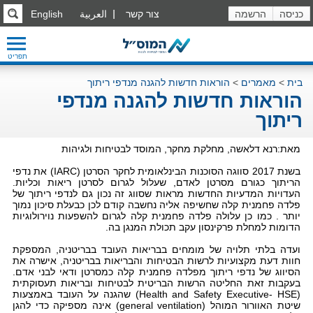
כניסה
הרשמה
צור קשר
العربية
English
תפריט
בית
>
מאמרים
>
הוראות חדשות להגנה מנדפי ריתוך
הוראות חדשות להגנה מנדפי
ריתוך
מאת:רנא דלאשה, מחלקת מחקר, המוסד לבטיחות ולגיהות
בשנת 2017 סווגה הסוכנות הבינלאומית לחקר הסרטן (
IARC
) את נדפי
הריתוך כגורם מסרטן לאדם, שעלול לגרום לסרטן ריאות וכליות.
העדויות המדעיות החדשות מראות שסווג זה נכון גם לנדפי ריתוך של
פלדה פחמנית קלה שחשיפה אליה נחשבה קודם לכן כבעלת סיכון נמוך
יותר . כמו כן עלולה פלדה פחמנית קלה לגרום להשפעות נוירולוגיות
הדומות למחלת פרקינסון עקב תכולת המנגן בה.
ועדה בלתי תלויה של מומחים בבריאות העובד בבריטניה, המספקת
חוות דעת מקצועיות לרשות הבטיחות והבריאות בבריטניה, אישרה את
הסיווג של נדפי ריתוך מפלדה פחמנית קלה כמסרטן ודאי לבני אדם.
בעקבות זאת החליטה הרשות הבריטית לבטיחות ובריאות תעסוקתית
(
HSE
-
Health and Safety Executive)
שהגנה על העובד באמצעות
שיטת האוורור המוהל (
general ventilation)
אינה מספיקה כדי להגן