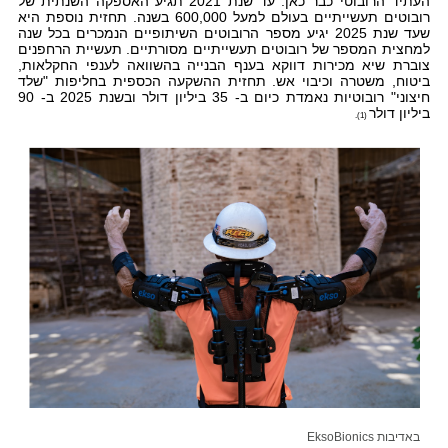
העתיד הרובוטי כבר כאן. עד שנת 2021 תגיע האספקה השנתית של
רובוטים תעשייתיים בעולם למעל 600,000 בשנה. תחזית נוספת היא
שעד שנת 2025 יגיע מספר הרובוטים השיתופיים הנמכרים בכל שנה
למחצית המספר של רובוטים תעשייתיים מסורתיים. תעשיית הרחפנים
צוברת שיא מכירות דווקא בענף הבנייה בהשוואה לענפי החקלאות,
ביטוח, משטרה וכיבוי אש. תחזית ההשקעה הכספית בחליפות "שלד
חיצוני" רובוטיות נאמדת כיום ב- 35 ביליון דולר ובשנת 2025 ב- 90
ביליון דולר
(1).
באדיבות
EksoBionics