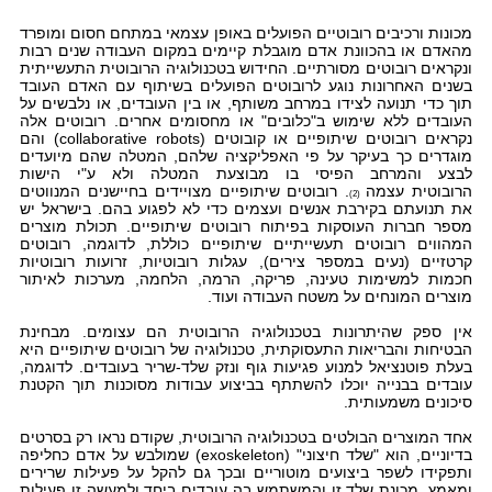
מכונות ורכיבים רובוטיים הפועלים באופן עצמאי במתחם חסום ומופרד
מהאדם או בהכוונת אדם מוגבלת קיימים במקום העבודה שנים רבות
ונקראים רובוטים
מסורתיים. החידוש בטכנולוגיה הרובוטית התעשייתית
בשנים האחרונות נוגע לרובוטים הפועלים בשיתוף עם האדם העובד
תוך כדי תנועה לצידו במרחב משותף, או בין העובדים, או נלבשים על
העובדים ללא שימוש ב"כלובים" או מחסומים אחרים. רובוטים אלה
נקראים רובוטים שיתופיים או קובוטים (
collaborative robots
) והם
מוגדרים כך בעיקר על פי האפליקציה שלהם, המטלה שהם מיועדים
לבצע והמרחב הפיסי בו מבוצעת המטלה ולא ע"י הישות
הרובוטית עצמה
. רובוטים שיתופיים מצויידים בחיישנים המנווטים
(2)
את תנועתם בקירבת אנשים ועצמים כדי לא לפגוע בהם. בישראל יש
מספר חברות העוסקות בפיתוח רובוטים שיתופיים. תכולת מוצרים
המהווים רובוטים תעשייתיים שיתופיים כוללת, לדוגמה, רובוטים
קרטזיים (נעים במספר צירים), עגלות רובוטיות, זרועות רובוטיות
חכמות למשימות טעינה, פריקה, הרמה, הלחמה, מערכות לאיתור
מוצרים המונחים על משטח העבודה ועוד.
אין ספק שהיתרונות בטכנולוגיה הרובוטית הם עצומים. מבחינת
הבטיחות והבריאות התעסוקתית, טכנולוגיה של רובוטים שיתופיים היא
בעלת פוטנציאל למנוע פגיעות גוף ונזק שלד-שריר בעובדים. לדוגמה,
עובדים בבנייה יוכלו להשתתף בביצוע עבודות מסוכנות תוך הקטנת
סיכונים משמעותית.
אחד המוצרים הבולטים בטכנולוגיה הרובוטית, שקודם נראו רק בסרטים
בדיוניים, הוא "שלד חיצוני" (
exoskeleton
) שמולבש על אדם כחליפה
ותפקידו לשפר ביצועים מוטוריים ובכך גם להקל על פעילות שרירים
ומאמץ. מכונת שלד זו והמשתמש בה עובדים ביחד ולמעשה זו פעילות