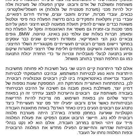
משותפת ומשולבת של אדם ורובוט. עקרון הפעולה של מערכות אלה
יכול להיות מכני (מערכת פטנטית של גלגלות) או חשמלי/אלקטרוני.
כבאים, עובדי מכרות, יערנים וחוטבי עצים, שירותי חירום רפואיים,
עובדי בניין וחקלאות ותפקידים בהם נדרשת הפעלת כוח פיסי וטלטול
משאות כבדים עשויים להפיק תועלת ממעטה לבוש חיצוני המגן עליהם
מפני סכנות ובו-זמנית גם משפר את הארגונומיה ומקל על הפעלת כוח
ומאמץ. חברות בעלות שם עולמי כגון בואינג, טויוטה,
BMW
, גופים
צבאיים כגון הצי האמריקאי, ומוסדות רפואיים שונים כבר עוסקים
במחקר ויישום מוצרים רובוטיים תעשייתיים מקטגוריית השלד החיצוני.
בתחום הרפואה והשיקום מפתחים חליפת שלד חיצוני למטרות שיקום
וסיוע בתנועה לבעלי מוגבלויות ונכויות עד כדי החזרת יכולת התנועה
כמו גם החלפת הצורך בתותב מושתל.
אולם לצד היתרונות קיים היבט שני בעל חשיבות לא פחותה מחשיבות
היתרונות והוא נוגע לבטיחות המשתמש, ובהיבט התעסוקתי לבטיחות
העובד ובריאותו באינטראקציה בינו לבין רובוטים וטכנולוגיה רובוטית.
לכן, בהתפתחות האתגרית והמרתקת הזו, המספקת שעות נוספות של
דמיון יוצר, משתלבת באופן מובנה גם חשיבה על ההיבט הבטיחותי
בעבודה משותפת עם רובוטים והיערכות למצב עתידני זה הן בפאזת
הייצור שלהם והן בפאזת השימוש. מה צריכות להיות הדרישות
הבטיחותיות כאשר אדם ורובוט יפעילו יחד פס יצור תעשייתי? כיצד
נתנהג עם רובוטים הנעים בינינו כאחד האדם? באחת מתאונות העבודה
הקטלניות שארעה במחסן סחורה בארה"ב היתה מעורבת מלגזה
רובוטית ללא נהג. חיישני הרובוט אמנם הפסיקו את פעולת המלגזה
מייד עם זיהוי האדם במרחב העבודה, אולם הוא לא נקט בנהלי
הבטיחות שנדרשו והחיישנים הפעילו מחדש את המלגזה הרובוטית
וכפות המלגזה נחתו על העובד.