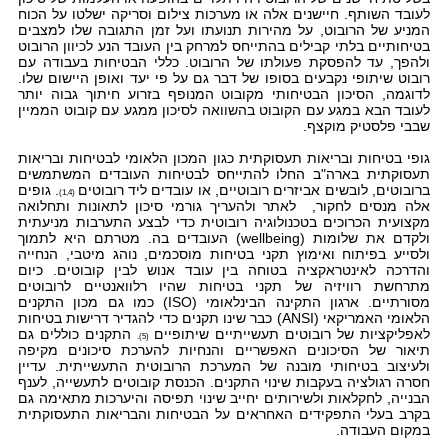
לעובד השותף. חיישנים אלה או מערכות צילום וסריקה ישלטו על הכוח
המניע של הרובוט, על מהירות תנועתו ועל זמן התגובה שלו למצבים
בטיחותיים בלתי קבילים בהתייחס למרחק בין העובד הנע לכיוון הרובוט
ולהפך, עד להפסקת פעולתו של הרובוט. כללי הבטיחות בעבודה עם
רובוט שיתופי נקבעים בסופו של דבר גם על פי יעד ואופן היישום שלו.
לדוגמה, הסיכון הבטיחותי מקובוט המנופף בזרוע חיתוך גבוה יותר
לעובד הבא במגע עם הקובוט בהשוואה לסיכון ממגע עם קובוט הממיין
שבבי פלסטיק מוקצף.
גופי בטיחות ובריאות תעסוקתית כגון המכון הלאומי לבטיחות ובריאות
תעסוקתית בארה"ב החלו להתייחס לבטיחות העובדים המשתמשים
ברובוטים, לובשים אביזרים רובוטיים, או עובדים ליד רובוטים
. גופים
(1,4)
אלה מנסים לחקור, לאתר ולהעריך גורמי סיכון לתאונות ותחלואה
מקצועית הכרוכים בטכנולוגיה רובוטית כדי לבצע התערבות מניעתית
ולקדם את שלומות (
wellbeing
) העובדים בה. מטרתם היא לתמוך
ולסייע בפיתוח ואימוץ תקני בטיחות מוסכמים, נוהג מיטבי, הנחייה
והדרכה לאינטראקציה בטוחה בין עובד אנוש לבין קובוטים. כיום
מתרחשת רוויזיה של תקני בטיחות שהיו רלוואנטיים לרובוטים
מסורתיים. ארגון התקינה הבינלאומי (
ISO
) כמו גם מכון התקנים
הלאומי האמריקאי (
ANSI
) כבר שינו תקנים כדי להגדיר דרישות בטיחות
לאפליקציות של רובוטים תעשייתיים שיתופיים
התקנים כוללים גם
(5).
תיאור של הסיכונים האפשריים והנחיות להערכת סיכונים מקיפה
ולעיצוב בטיחותי מובנה של המערכת הרובוטית התעשייתית. עדיין
חסרה רגולציה בעקבות שינוי התקנים. הכנסת קובוטים לתעשייה, לענף
הבנייה, לחקלאות ולשירותים יחייב שינוי תפיסה והיערכות מתאימה גם
בקרב בעלי התפקידים האחראים על הבטיחות והבריאות התעסוקתית
במקום העבודה.