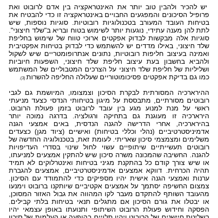
יש להכיר ולהבין טוב יותר את האינטראקציה בין אדם לרובוט ואת
פרופיל הסיכונים והמפגעים החבויים באינטראקציה זו כדי להבטיח את
בטיחות העובד המעורב בטכנולוגיות רובוטיות. סוגיות נוספות, שיש
לתת להן מענה עתידי, נוגעות יותר לשימוש בטוח ובריא ב"שלד חיצוני".
סוגיות אלה מבקשות לבדוק אפקטים ארוכי טווח של שימוש בחליפת
שלד חיצוני, באילו מדדים יש להשתמש כדי לבדוק בטיחות אפקטיבית
ואמינה בעיצוב חליפות רובוטיות, נתונים אנתרופומטריים שיש לשקול
ולהביא בחשבון בעת עיצוב חליפת שלד חיצוני, השפעות חיוביות
ושליליות של חליפת שלד חיצוני על הצרכים המטבוליים של המשתמש
כמו גם בדיקת אפקטים פסיכומוטוריים שעלולה החליפה להשרות
.
3)
(
ההירארכיה המסורתית לבקרת הסיכון וצמצומו, המיושמת גם לגבי
רובוטים מסורתיים, מתבססת על מיגון בטיחותי הנדסי כצעד מניעתי
ראשי על מנת למנוע מגע בין עובד לרובוט בזמן פעולת הרובוט.
הירארכיה זו מעוגנת גם בתחיקה ורגולציה. בדרגה נמוכה יותר
בהירארכיה, אחרי הדרישה להגנה הנדסית, באים אמצעי הגנה
אדמיניסטרטיביים (נהלי וכללי בטיחות) ואישיים (ציוד מגן) כצעדים
משלימים ומצמצמי סיכון שאריתי. לעומת זאת, בטכנולוגיה החדשה של
רובוטים תעשייתיים שיתופיים עשוי לחול שינוי בסדרי העדיפויות
להגנה. החשיבה שהמכונה משרה סיכון שיש להתקין אמצעים למניעתו,
או שיש צורך קודם כל בהתקנת מגיני בטיחות ואינטרלוקים לא תמיד
תהיה הכרחית. דווקא אמצעים אדמיניסטרטיביים, אמצעים להגברת
ערנות ואמצעי הגנה אישית יהיו מספיקים כדי להתמודד עם הסיכון.
צמצום החשיפה יסתמך על אמצעים אקטיביים שיותקנו ברובוט וימנעו
מהעובד השותף להתקדם מעבר לקו המהווה את גבול האזור המסוכן,
או יבטלו את גורם הסיכון אם מתגלים תנאי בטיחות בלתי קבילים.
הפסקה וחידוש פעולת הרובוט השיתופי ותנועתו באופן עצמאי יהיו
בשליטת חיישנים של הרובוט ויהיו תלויים בהופעה או העלמות של סיכון