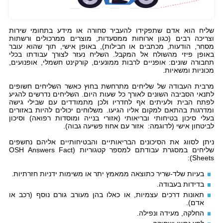
שליח הוא אדם שתפקידו להעביר סחורה או מידע בתחומי שירות
וצריכה רבים (כגון ארוחות ממסעדות, מוצרים ממרכולים ורשתות
מסחר, הודעות, מכתבים או חבילות), באופן אישי, תוך שהוא עובר
באופן פיזי מהשולח אל המקבל. השליח נעזר לצורך עבודתו בכלי
תחבורה שונים: אופניים לרבות ממונעים, קורקינט חשמלי, אופנועים,
מכוניות ומשאיות.
מרבית העבודה של שליחים מתרחשת בחוץ כאשר השליחים חשופים
לתנאי הסביבה השונים לאורך כל שעות היום. השליחים נדרשים להגיע
לפתח הבית ולעיתים אף לחדריו ולכן מתמודדים עם שבילי גישה
ומדרגות בהתאם למקום אליו הגיעו. משלוחים יכולים להיות באזורים
בעלי סיכון בטיחותי ובריאותי (אזורי בנייה ומוסדות רפואה) וסיכון
לביטחון אישי (לדוגמה: אזור עם אחוז פשיעה גבוה).
ניתן לסווג את הסיכונים הבריאותיים והבטיחותיים אליהם נחשפים
שליחים במסגרת עבודתם למספר קטגוריות (OSH Answers Fact
Sheets):
בעיות שלד-שריר כתוצאה ממאמץ יתר או משימות ידניות חזרתיות.
בדידות בעבודה.
תאונות דרכים עצמיות, או כאלו בהן מעורב גורם נוסף (רכב או
אדם).
החלקה, מעידה ונפילה.