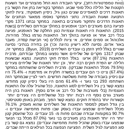
(טווח טמפרטורות רחב), עיקר העבודה הוא החל מהצהרים ועד השעות
הקטנות של הלילה כולל סופי שבוע. המחקר בקוריאה בחן את הקשר בין
תאונות דרכים למאפיינים שונים כגון גיל, ניסיון תעסוקתי, ציות לחוקי
התנועה ושעות העבודה. נתוני המחקר נאספו ממאגר הנתונים על
תאונות הדרכים ותחקור מעורבים בתאונה. במחקר נבחנו 1371 מקרי
פציעה בהם מעורבים רוכבי אופנועים במהלך עבודתם כשליחים (בשנת
2015). התאונות היו תאונות עצמיות כגון החלקה של האופנוע, פגיעה
בכלי רכב אחר או פגיעה בהולך רגל. התאונות נגרמו בגלל: מהירות,
אלכוהול או סמים אחרים, אי ציות לכללים (אי חבישת קסדה, מעבר
באור אדום, נסיעה ללא רישיון נהיגה וכו') וכן בחירה בנתיבי נסיעה
שגויים בגלל לחץ הזמן בו עובדים השליחים (Byun, 2019). במחקר זה,
שבחן 1317 מקרים של שליחים אשר נפצעו במהלך עבודתם, מרבית
התאונות (87.1%) ארעו בגלל הפרת חוקי התנועה. נמצא שבשעות
הלילה יש הפרת חוקים רבה יותר, וכן יותר תאונות של שליחים צעירים
(79.5% מכלל התאונות שנבדקו). מרבית השליחים שהשתתפו במחקר
(67.4%) ציינו כי הם עובדים במשרה חלקית או מזדמנת ו- 75.4% היו
עם ניסיון בעבודה של פחות משלושה חודשים. ראוי לציין שבמחקר הזה
השתתפו 293 בני נוער ו- 61.4% מהם היו בעלי ניסיון קטן מחודש.
נמצא קשר בין גיל השליחים לסוג התאונה, ככל שהגיל עלה עלו התאנות
העצמיות (בלי מעורבות של כלי רכב או אדם נוסף). תאונות בהן היה
מעורב גורם נוסף היו רבות יותר ככל שהשליחים היו צעירים יותר
וקשורות יותר בהפרת חוקים. נמצא קשר הפוך, מובהק באופן סטטיסטי,
בין גודל העסק למספר התאונות של השליחים שהוא מעסיק, 76.1%
מכלל השליחים שנפצעו עבדו בעסק שבו פחות מחמישה עובדים ו-
90.7% במקומות עבודה שבהם פחות מ- 15 עובדים. ככל שהעסק קטן
יותר היו יותר תאונות בהן מעורבים בני נוער (87.0% מכלל בני הנוער
שנפצעו עבדו בעסק שהכיל פחות מחמישה עובדים). נמצא גם קשר בין
סוג הפציעה לגיל השליח. הפציעה הנפוצה בכל הגילאים הייתה שברים,