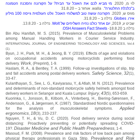
לוי מ, 2020.
מי מביא לכם את האוכל עד הבית? על הקורונה והסכנה הטמונה
ב"כלכלת החלטורה"
. walla. אוחזר ב – 31.8.20
מוזס ש, 2020.
הקורונה עושה טוב למשלוחי האוכל: וולט העולמית גייסה 100 מיליון
אירו. Globes
. נדלה ב – 31.8.20.
שביט ע, 2019,
יום אחד כולנו נהיה השליחים של Wolt
. נדלה ב - 13.8.20.
נדלה ב 18.8.20-
OSH Answers Fact Sheets
.
Bin Abu Hanifah, M. S. (2015). Prevalence of Musculoskeletal Problems
among Manual Handling Workers in Courier Service Industry.
INTERNATIONAL JOURNAL OF ENGINEERING TECHNOLOGY AND SCIENCES, Vol.4
(1).
Byun, J. H., Park, M. H., & Jeong, B. Y. (2019). Effects of age and violations
on occupational accidents among motorcyclists performing food
Work
delivery.
, (Preprint), 1-9.
Haslam, R. A., & Bentley, T. A. (1999). Follow-up investigations of slip, trip
Safety Science
32
and fall accidents among postal delivery workers.
,
(1),
33-47.
Kulanthayan, S., See, L. G., Kaviyarasu, Y., & Afiah, M. N. (2012). Prevalence
and determinants of non-standard motorcycle safety helmets amongst food
Injury
43
delivery workers in Selangor and Kuala Lumpur.
,
(5), 653-659.
Kuorinka, I., Jonsson, B., Kilbom, A., Vinterberg, H., Biering-Sørensen, F.,
Andersson, G., & Jørgensen, K. (1987). Standardised Nordic questionnaires
Applied
for the analysis of musculoskeletal symptoms.
ergonomics
18
,
(3), 233-237.
Nguyen, T. H., & Vu, D. C. (2020). Food delivery service during social
distancing: Proactively preventing or potentially spreading COVID-
Disaster Medicine and Public Health Preparedness
19?.
, 1-4.
Masoud, F. M. (2008). Prevalence and risk factors of low back pain among
Prevalence and Risk
physical therapy professionals in Gaza Strip.