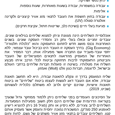
לחץ נפשי ושחיקה.
עבודה במשמרות, עבודה בשעות מאוחרות, שעות נוספות.
אלימות.
עבודה בחוץ חושפת את העובד לתנאי מזג אוויר קיצוניים ולקרינה
אולטרה סגולה (UV).
פגיעת בעלי חיים (נשיכת כלב, שריטות חתול, עקיצת חרקים).
אוכלוסיית השליחים הינה מגוונת וניתן למצוא שליחים בגילאים שונים,
עובדים זמניים וכאלו בעלי ותק רב והסדרי העסקה שונים. בשנים
האחרונות נכנס מושג חדש לתחום התעסוקה והוא "כלכלת חלטורה"
(Gig Economy). בדרך העסקה זו העובד הינו כביכול עובד עצמאי, ללא
יחסי עובד-מעביד עם החברה אשר מפעילה אותו, דבר המסיר את
האחריות של המעסיק מהדאגה לתנאים הסוציאליים של העובד
והביטחון התעסוקתי לרבות תחזוקה וביטוח לכלי הרכב איתו מבצע
השליח את מטלותיו. בשיטה זו פועלות חברות שליחים ברחבי העולם
ובישראל, לדוגמה, חברות כגון וולט (Wolt) ואמזון.
שליח המועסק בדרך זו ונקלע לתאונת עבודה, היא לא תחשב תאונת
עבודה, אלא אם העובד דאג לעשות לעצמו ביטוח "שליחים" או ביטוח
תאונות אישיות, שהינם יקרים ולרוב לא משתלם כלכלית לעשותם
(שביט, 2019).
על הסיכונים העומדים בפני שליחים ניתן ללמוד ממחקר גדול שנערך
בקוריאה הדרומית שם שליחים הינם חלק חשוב מפעילות המסעדות.
השליחים לרוב צעירים, ללא ניסיון או ותק (מגיל 16 ניתן להוציא רישיון
לאופנוע 250 סמ"ק), המשכורת נמוכה יחסית והעסק אשר מעסיק אותם
קטן. השליחים עובדים בתנאי מזג אוויר משתנים של גשם, לחות וחום