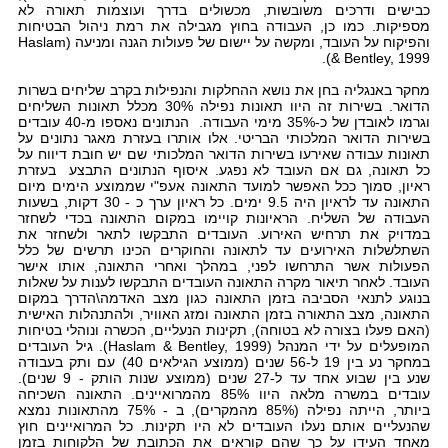
כבישים ודרכים משובשות, מכשולים בדרך ועוצמות תאורה לא
מספיקות. כמו כן, העבודה בחוץ מגבילה את רמת ניהול הבטיחות
והפיקוח על העובד, ומקשה על יישום של פעולות הגנה ומניעה (Haslam
& Bentley, 1999).
מחקר באנגליה בחן את נושא ההחלקות והנפילות בקרב שליחים בשרות
הדואר. בשירות זה היוו תאונות נפילה 30% מכלל תאונות השליחים
וגרמו לאובדן של כ-35% מימי העבודה. הנתונים נאספו מ-40 עובדים
בשירות הדואר המלכותי הבריטי. אלו אותרו בעזרת מאגר נתונים על
תאונות עבודה שאירעו בשירות הדואר המלכותי שם יש חובת דיווח על
כל תאונה, גם אם העובד לא נפגע. איסוף הנתונים התבצע בעזרת
ראיון, סמוך ככל האפשר למועד התאונה אעפ"י שממוצע הימים מיום
התאונה עד לראיון היה 9.5 ימים. כל ראיון ערך כ - 30 דקות, בשעות
העבודה של השליח. הראיונות קויימו במקום התאונה בכדי לשחזר
במדויק את תרחיש האירוע. העובדים התבקשו לתאר ולשחזר את
השתלשלות האירועים עד לתאונה והחוקרים הכינו תרשים של כלל
הפעולות אשר התרחשו לפני, במהלך ואחרי התאונה, אותו אישר
העובד. לאחר תיאור מקרה התאונה העובדים התבקשו לענות על שאלות
בנוגע לתנאי הסביבה בזמן התאונה כגון מצב האדמה\הדרך במקום
התאונה, מצב התאורה בזמן התאונה ומזג האוויר, ולהתנהלות האישית
(האם פעלו בצורה לא בטוחה), תקינות הנעליים, הכשרה ונוהלי בטיחות
המופעלים על ידי המנהל (Haslam & Bentley, 1999). גיל העובדים
במחקר נע בין 19 ל-56 שנים (ממוצע הגילאים 40) עם ותק בעבודה
שנע בין שבוע אחד עד ל-27 שנים (ממוצע שנות הותק - 9 שנים).
עובדים במשרה מלאה היוו 85% מהמרואיינים. התאונה השכיחה
ביותר, הייתה נפילה (85% מהמקרים), ב - 75% מהתאונות נמצא
שהנעליים אותם נעלו העובדים לא היו תקינות. כל המרואיינים חוץ
מאחד העידו על כך שהם קוראים את הכתובת של הלקוחות בזמן