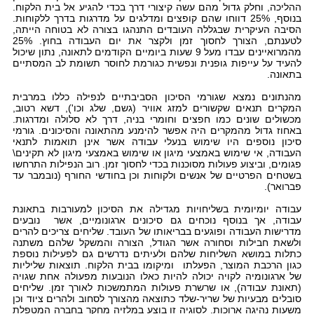
ההליכה, וחלק גדול מהם עשה קיצורי דרך בכדי להגיע אל בית הלקוח.
בנוסף, 25% דווחו שהם קופצים ומדלגים על מדרגות בדרך ללקוחות.
הסיבה העיקרית שבגללה העובדים התנהגו בצורה לא בטוחה הייתה,
לטענתם, הצורך לחסוך זמן ולקצר את יום העבודה בחוץ. 25%
מהמרואיינים עבדו מעל 9 שעות ביומיים הקודמים לתאונה, נתון שיכול
להעיד על עייפות גופנית ונפשית כגורמת לחוסר תשומת לב המסתיים
בתאונה.
מהנתונים נמצא שגורמי הסיכון הסביבתיים לנפילה כללו במרבית
המקרים תנאים שקשורים למזג אוויר (גשם, שלג וכו'), דשא רטוב,
מכשולים שונים כמו חפצים וחומרי בניה, דרך לא סלולה ומדרגות.
באחוז גדול מהמקרים היה אפשר להימנע מהתאונה והסיכונים. גורמי
סיכון נוספים היו שימוש בנעלי עבודה אשר אינן תואמות לתנאי
העבודה, אי שימוש באמצעי מיגון או שימוש באמצעי מיגון לא תקינים\
פגומים, וביצוע פעולות מסוכנות בכדי לחסוך זמן. רוב הנפילות התרחשו
בשטחים הפרטיים של אנשים ולקוחות וכן בחודשי החורף (נובמבר עד
פברואר).
עבודה יומיומית בשליחויות מגדילה את הסיכון למעורבות בתאונת
עבודה, אך בנוסף נוכחים גם סיכונים ארגונומיים, אשר נובעים
מדרישות העבודה ופוגעים בבריאותו של העובד. שליחים צריכים להרים
ולשאת חבילות וסחורה אשר הגודל, הצורה והמשקל שלהם משתנה
כתלות במושא השליחות שלהם ולעיתים נדרשים גם לפעילות נוספת
כגון הרכבת המוצר, הפעלתו ומיקומו בבית הלקוח. תוצאות שליליות
של ארגונומיה לקויה יכולה להיות כאלו הנובעות מפעולה אחת שגויה
(תאונת עבודה), או שרשרת פעולות המתמשכות לאורך זמן. שליחים
סובלים מבעיות של שריר-שלד כתוצאה מהצורך לסחוב ולהרים ציוד וכן
משעות נהיגה ארוכות. לסוגיה זו בוצע במלזיה מחקר בחברה המטפלת