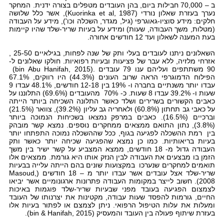
ב – 70,000 חבילות ביום, בהן העובדים מטפלים בצורה ידנית. המחקר
נערך בעזרת שאלון נורדי (Kuorinka et al, 1987), אשר כלל שלושה
חלקים: מידע סוציו-גאוגרפי (גיל, מגדר, השכלה וכו'), מידע על העבודה
(מטלות, משך העבודה, שעות) ומידע על בעיות שריר-שלד שהיו קיימות
בעת המענה לשאלון ועד 12 חודשים אחורה.
השאלונים ניתנו לעובדים בעלי ותק של שנה לפחות, בגילאיים 25-50 ,
אזרחי מלזיה, ללא עבר של פציעות ובעיות רפואיות. חולקו שאלונים ל-
90 משתתפים ועליהם ענו 79 עובדים .(bin Abu Hanifah, 2015)
הפילוח הדמוגרפי הראה שרוב העונים (44.3%) היו רווקים, 67.1%
עבדו יותר משנתיים בחברה ו- 19% בין 12-18 חודשים, 48.1% עבדו 9
שעות ו- 39.2% עבדו 8 שעות. כ- 70% מהעובדים (69.6%) התלוננו על
כאבים הקשורים בשרירים ושלד כאשר התלונה השכיחה ביותר הייתה
על כאבי גב תחתון (60.8%) ולאחריה גב עליון (39.2%), צוואר (21.5%)
וברכיים (16.5%). כאבים במרפק נמצאו בשכיחות הנמוכה ביותר
(3.8%), נתון התואם ממצאים ממחקרים נוספים. נמצא קשר מובהק
בין רמת ההשכלה לפגיעה בגוף, ככל שההשכלה נמוכה התפתחו יותר
בעיות בריאותיות. כמו כן נמצא שהפגיעה שכיחה יותר כאשר ותק
העבודה גדול מ- 18 חודשים, ממצא המצביע על קשר ישיר בין משך
הזמן בו מבצעים את העבודה לבין הנזק אותו היא גורמת. ממצאים אלו
תואמים למחקרים שנערכו במקצועות שונים בהם הייתה עלייה בבעיות
שריר-שלד אצל עובדים אשר עבדו יותר מ – 18 חודשים (Masoud,
2008). חשוב לייצר במקומות העבודה פתרונות ארגונומיים אשר יביאו
לצמצום הפגיעה בעובד מפני שבעיות שריר-שלד פוגמות באיכות
החיים, גורמות להפסד שעות עבודה, מקטינות את יצרנותו של העובד
ומעלות את עלות הטיפול הרפואי. ניתן לצמצם או לפתור בעיות אלו
בעזרת שיתוף פעולה בין העובד והמעסיק (bin & Hanifah, 2015).