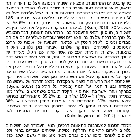
בעיקר בגפיים התחתונות, הפציעה השנייה הנפוצה אצל בני נוער הייתה
בראש, צוואר ובפנים בעוד שאצל בני העשרים ומעלה הפציעה הנפוצה
השנייה הייתה באזורי הכתפיים, הזרועות והידיים. אצל שליחים מעל גיל
30 היו יותר פגיעות בגב יחסית לשליחים בגילאים הצעירים יותר. 185
שליחים הפכו לנכים בעקבות התאונה, או נפטרו, מתוכם 55.6% היו
מעל גיל 30 (Byun, 2019). לסיכום, ממחקר זה ניתן לראות קשר בין גיל
השליחים, הניסיון ותנאי ההעסקה לבין התרחשות תאונות, דבר המצביע
על צורך בהדרכה של הנוער והצעירים אשר עובדים כשליחים גם אם הם
עובדים זמניים. לגודל העסק יש, כנראה, השפעה על איכות כלי הרכב
המסופקים לשליחים, תחזוקה שלהם ואביזרי מגן נלווים. העלייה
בתאונות אישיות וחומרת הפציעה אשר עולה עם הגיל, מעידה על
הצורך בהדרכה גם בגילאים המבוגרים יותר, וביצוע פעולות המעודדת
אותם לנקוט במשנה זהירות בכביש, למרות הניסיון שרכשו בעבודה. יש
להגביל את מספר השעות בהן נמצאים השליחים על הכביש, לעגן את
הצורך בהפסקות במהלך יום העבודה ואת החשיבות של רישיון נהיגה
חוקי. על פי המחקר לעיל השימוש בציוד מגן אצל השליחים אינו תקין
ויש להסביר את החשיבות בשימוש בקסדה ולבצע הדרכה על שימוש נכון
בקסדה ובציוד המגן על הגוף (בעיקר על הרגלים) (Byun, 2019).
במחקר אחר, אשר בחן את סוג הקסדות בהם משתמשים שליחי מזון
במלזיה חולק שאלון ל – 150 שליחים וענו 85.2% מהנשאלים. במחקר
נמצא שמעל 50% מהקסדות אינן עומדות בתקן הנדרש ו – 38%
מהקסדות נושאות התקן לא עמדו במבחן החדירה. ריבוי השימוש
בקסדות שלא נשאו תקן היה בקרב רוכבים מנוסים ו/או
מבוגרים (Kulantnayan et al., 2012).
מלבד הסכנה למעורבות בתאונות דרכים, תנאי העבודה של השליחים
עלולים לגרום לתאונות החלקה ונפילה. שליחים עובדים בחוץ ולכן
חשופים לגורמי סיכון שונים ובהם תנאי מזג אוויר (גשם, שלג וכו'),