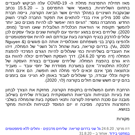
מאז תחילת התפרצות מחלת ה- COVID-19 עלה הביקוש לעובדים
בתחום השליחויות, במאמר אשר התפרסם ב – 15.5.20 נכתב
שבעקבות השינויים במהלך החיים אשר הביאה הקורונה, גייסה חברת
וולט 100 מיליון אירו בכדי להתאים את תפקוד החברה לצרכי השוק
החדש. מהחברה נמסר: "הגיוס הזה יאפשר לנו להיות מוכנים טוב יותר
להמשך תקופת אי הוודאות הכלכלית הגלובלית שאנו חווים" (מוזס,
2020). שליחים באים במגע יומיומי עם לקוחות שונים ובעלי עסקים לכן
עלולים להדבק בנגיף הקורונה בעת עבודתם ו/או להיות אסימפטומטיים
ולהפיצו בקרב בני משפחתם ואוכלוסייה אותה הם פוגשים (Nguyen &
Vu, 2020). בדרום קוריאה, בעת שהחל ה"גל השני" של המחלה, זיהו
את העובדים בשליחויות כמי שעלולים להיות הגורם המרכזי להפצת
המחלה (דה מרקר 24.6.20). דרך העסקת השליחים יכולה להוות גם
היא גורם בהפצת המחלה. שליחים שעובדים בצורת העסקה של
"כלכלת החלטורה" אינם במערכת מסודרת של יחסי עובד – מעביד
וכתוצאה מכך אינם זכאים לימי מחלה ו/או חופשה, הם אינם תחת
פיקוח וכללי עבודה, כך שעלולים לעבוד באופן לא הגייני וגם בזמנים
בהם קיים חשש שהם חולים בקורונה (לוי, 2020).
הרחבת תחום המשלוחים בתקופת הקורונה, מחזקת את הצורך לבחון
את בעיות הבטיחות והבריאות התעסוקתית בעבודת שליחים בשילוב
מובנה עם סכנת החשיפה לקורונה ותנאי העסקה בעת שהמחלה בשלבי
התפרצות והדבקה. מסיבה זו יזם המוסד לבטיחות ולגיהות מחקר
בנושא.
מקורות
דה מרקר, 24.6.20
גל שני בדרום קוריאה: שליחים מדבקים - וחולים ללא סימפטומים
במתקני בידוד
. אוחזר ב – 31.8.20