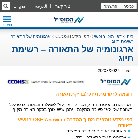
כניסה
הרשמה
צור קשר
العربية
English
תפריט
בית
>
דפי תוכן חופשי
>
דפי מידע CCOSH
>
ארגונומיה של התאורה –
רשימת תיוג
ארגונומיה של התאורה – רשימת
תיוג
תאריך:20/08/2024
דוגמה לרשימת תיוג לבדיקת תאורה
השתמשו ברשימת התיוג, וענו "כן" או "לא" לשאלות הבאות. צרפו לכל
תשובה של "לא" פעולה מתקנת. ייתכן שיש צורך בסקר תאורה מקיף.
דפי מידע נוספים מתוך הסדרה
OSH Answers
בנושא
תאורה
אי-נוחות בעיניים בעבודה במשרד.
ארגונומיה של התאורה - כללי.