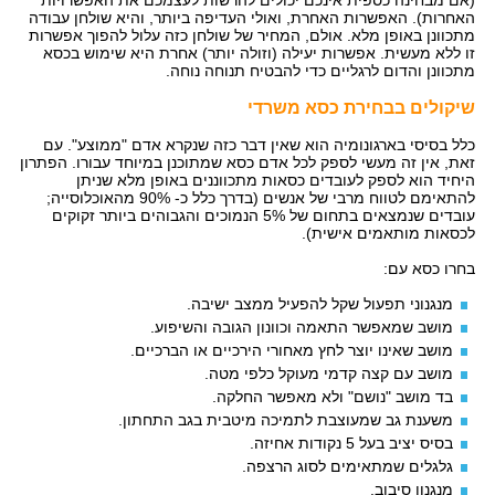
(אם מבחינה כספית אינכם יכולים להרשות לעצמכם את האפשרויות
האחרות). האפשרות האחרת, ואולי העדיפה ביותר, והיא שולחן עבודה
מתכוונן באופן מלא. אולם, המחיר של שולחן כזה עלול להפוך אפשרות
זו ללא מעשית. אפשרות יעילה (וזולה יותר) אחרת היא שימוש בכסא
מתכוונן והדום לרגליים כדי להבטיח תנוחה נוחה.
שיקולים בבחירת כסא משרדי
כלל בסיסי בארגונומיה הוא שאין דבר כזה שנקרא אדם "ממוצע". עם
זאת, אין זה מעשי לספק לכל אדם כסא שמתוכנן במיוחד עבורו. הפתרון
היחיד הוא לספק לעובדים כסאות מתכווננים באופן מלא שניתן
להתאימם לטווח מרבי של אנשים (בדרך כלל כ- 90% מהאוכלוסייה;
עובדים שנמצאים בתחום של 5% הנמוכים והגבוהים ביותר זקוקים
לכסאות מותאמים אישית).
בחרו כסא עם:
מנגנוני תפעול שקל להפעיל ממצב ישיבה.
מושב שמאפשר התאמה וכוונון הגובה והשיפוע.
מושב שאינו יוצר לחץ מאחורי הירכיים או הברכיים.
מושב עם קצה קדמי מעוקל כלפי מטה.
בד מושב "נושם" ולא מאפשר החלקה.
משענת גב שמעוצבת לתמיכה מיטבית בגב התחתון.
בסיס יציב בעל 5 נקודות אחיזה.
גלגלים שמתאימים לסוג הרצפה.
מנגנון סיבוב.