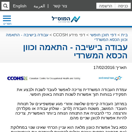
כניסה
הרשמה
צור קשר
العربية
English
תפריט
בית
>
דפי תוכן חופשי
>
דפי מידע CCOSH
>
עבודה בישיבה - התאמה
וכוון הכסא המשרדי
עבודה בישיבה - התאמה וכוון
הכסא המשרדי
תאריך:17/02/2016
עמדת העבודה המשרדית צריכה לאפשר לעובד לשבת ולבצע את
תפקידיו בנוחות תוך אפשרות לשנות תנוחה באופן חופשי.
במרחב העבודה קיימים שלושה אזורי מגע שמשפיעים על תנוחת
העובד: המושב, משטח העבודה (לרוב - שולחן עבודה או מקלדת)
והרצפה. כדי להבטיח את התנוחה הנוחה ביותר האפשרית, צריכה
להיות אפשרות לכוונן שניים מהם.
כסא בעל אפשרות כוונון מלאה הוא עניין הכרחי שאינו שנוי במחלוקת