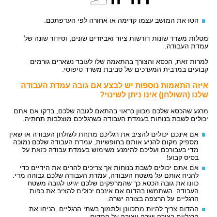
הטו את המושב עצמו קדימה או אחורה לפי העדפתכם.
מטלות משרד שונות דורשות ציוד ואביזרים שונים, וסידור שונה של
עמדת העבודה.
למרות זאת, הכסא והצורך בהתאמה שלו לעובד נשארים גורמים
קבועים במרבית המערכים של סביבת משרד טיפוסי.
איזה התאמות נוספות יש לבצע אם גובה עמדת העבודה
שלנו (השולחן) אינו ניתן לשינוי?
מרגע שהכסא שלכם מכוון כראוי בהתאם לגובה שלכם, בדקו אם אתם
יכולים לשבת בנוחות בעמדת העבודה כשרגליכם מוצלבות תחתיה.
אם אינכם יכולים להציב את רגליכם מתחת לשולחן העבודה או שאין
מספיק מקום להניע אותם בחופשיות, עמדת העבודה שלכם נמוכה
מדי בעבורכם ועליכם להימנע משימוש בעמדת עבודה כזאת על
בסיס קבוע!
אם אתם יכולים לשבת בנוחות אך צריכים להרים את הידיים כדי
להניח אותם על משטח העבודה, עמדת העבודה שלכם גבוהה מדי.
כוונו את גובה הכסא כך שהמרפקים שלכם יגיעו לגובה משטח
העבודה. השתמשו בהדום אם אינכם יכולים להציב את כפות
הרגליים על הרצפה בצורה ישרה.
ההדום צריך להיות מתכוונן ולתמוך בשתי הרגליים. הניחו את
הרגליים בצורה ישרה ויציבה על ההדום.