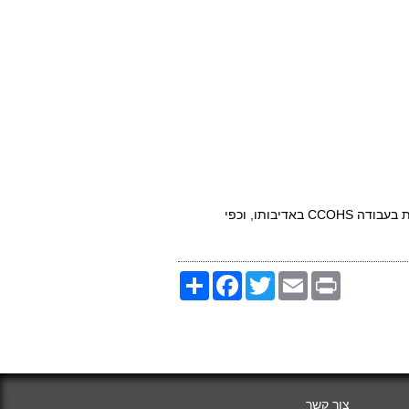
ת בעבודה
CCOHS
באדיבותו, וכפי
Share
Facebook
Twitter
Email
Print
צור קשר