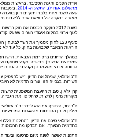
ועדת הפנים והגנת הסביבה, בראשות ממלא 
מתשלום אגרות), התשע"ה- 2014
. בעקבות 
שעה לשנה אחת בלבד ויתקיים דיון בוועדה 
מאגרה במקרה של הוצאת אדם ללא רוח חיים
לגוף ארצי במקום איגודי הערים שפעלו קודם 
סעיף 123 לחוק מסמיך את השר לביט
הוראות המעבר שקבועות בחוק, כל עוד לא מו
במהלך הדיונים ברפורמת הכבאות, דרשו חבר
שמבצעת הרשות). כפשרה, נקבע שתוקם ועדת
הרווחה או מי מטעמו. כן נקבע כי ההנחות 
ח"כ אזולאי, שניהל את הדיון: "יש להפסיק 
השירות. בגבייה הזו יוצרים תדמית לא חיו
קרן גלאון, סגנית היועצת המשפטית לרשות 
מקורות מימון לרשות, שיחליפו את הגבייה. 
מיליון ₪ הן ההכנסות מהאגרות המבצעיות.
בתדמית המערך. אם תבדקו מה ההכנסות כתו
התקנות יאושרו לשנה מיום פרסומן ובעוד חצי