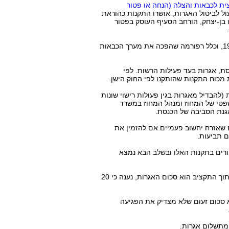
ת לכבאות והצלה (הנחה או פטור
ול לביטול האגרות, אושרו התקנות כהוראת
 בן-יצחק, הורחב הסעיף העוסק בפטור
בשנת 2012 חוקקה הכנסת את חוק הרשות הארצית לכבאות והצלה, התשע"ב-2012, שהחליף את חוק הכבאות משנת 1959, וכלל רפורמה שהפכה את מערך הכבאות
נסת, אגרות בעד פעילות הרשות. לפי
 מכוח התקנות שהותקנו לפי החוק הישן.
להבדיל מאגרות בגין פעולות רישוי שונות
פטי של המחוז ומנהל המחוז במשרד
הגנת הסביבה של הכנסת.
ם שאזרח יחשוב פעמיים אם להזמין את
ם תביעות.
ורים בתקנות האלו ובשלב הבא נמצא
ח"כ צור, הצטרף אף הוא לדברי ח"כ אזולאי: "למה צריך את התקנות הללו? זה בדיוק כמו כוחות השיטור". לשאלתו כמה מתוך התקציב הוא סכום האגרות, נענה כי 20
 בשירות. 20 מיליון ₪ של אגרות מבצעיות הוא סכום זעום שלא מצדיק את הפגיעה
 מתשלום אגרות.