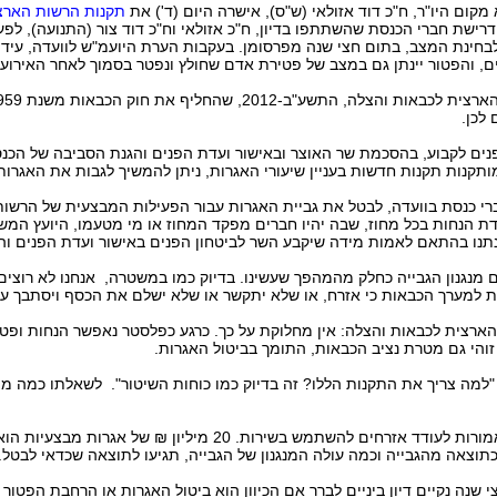
מקום היו"ר,
ח"כ דוד אזולאי (ש"ס), אישרה היום (ד') את
תקנות הרשות הארצי
דרישת חברי הכנסת שהשתתפו בדיון, ח"כ אזולאי וח"כ דוד צור (התנועה), לפע
לבחינת המצב, בתום חצי שנה מפרסומן.
בעקבות הערת היועמ"ש לוועדה, עידו
, והפטור יינתן גם במצב של פטירת אדם שחולץ ונפטר בסמוך לאחר האירוע.
לכן.
חון הפנים לקבוע, בהסכמת שר האוצר ובאישור ועדת הפנים והגנת הסביבה של הכ
תקנות תקנות חדשות בעניין שיעורי האגרות, ניתן להמשיך לגבות את האגרות
י כנסת בוועדה, לבטל את גביית האגרות עבור הפעילות המבצעית של הרשות (
 הנחות בכל מחוז, שבה יהיו חברים מפקד המחוז או מי מטעמו, היועץ המש
יינתנו בהתאם לאמות מידה שיקבע השר לביטחון הפנים באישור ועדת הפנים ו
עם מנגנון הגבייה כחלק מהמהפך שעשינו. בדיוק כמו במשטרה, אנחנו לא רוצי
בית למערך הכבאות כי אזרח, או שלא יתקשר או שלא ישלם את הכסף ויסתבך ע
הארצית לכבאות והצלה: אין מחלוקת על כך. כרגע כפלסטר נאפשר הנחות ופט
זוהי גם מטרת נציב הכבאות, התומך בביטול האגרות.
ח"כ אזולאי סיכם את הדיון: "התקנות הללו אמורות לעודד אזרחים להשתמש
צאה מהגבייה וכמה עולה המנגנון של הגבייה, תגיעו לתוצאה שכדאי לבטל.
 שנה נקיים דיון ביניים לברר אם הכיוון הוא ביטול האגרות או הרחבת הפטור