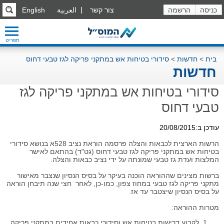
כניסה
הרשמה
צור קשר
العربية
English
תפריט
בית
>
חדשות
>
סידורי בטיחות אש במתקני פריקה לגז טבעי דחוס
חדשות
סידורי בטיחות אש במתקני פריקה לגז
טבעי דחוס
עודכן ב:20/08/2015
הרשות הארצית לכבאות והצלה פרסמה הוראת נציב 528א בנושא סידורי
בטיחות אש במתקני פריקה לגז טבעי דחוס (גט"ד) בהתאם לאישר
המלצות ועדת גז טבעי שמונתה על ידי נציב כבאות והצלה.
ברשות מצינים שההוראה הוכנה בעיקר על בסיס הנסיון שנצבר מאישור
מתקני פריקה לגז טבעי במחוז צפון, כמו-כן, לאחר חצי שנה תיבחן הוראה
על בסיס הנסיון שיצטבר עד אז.
מטרות ההוראה:
לקבוע דרישות בטיחות אש וסידורי כבאות אחידים במתקני פריקה