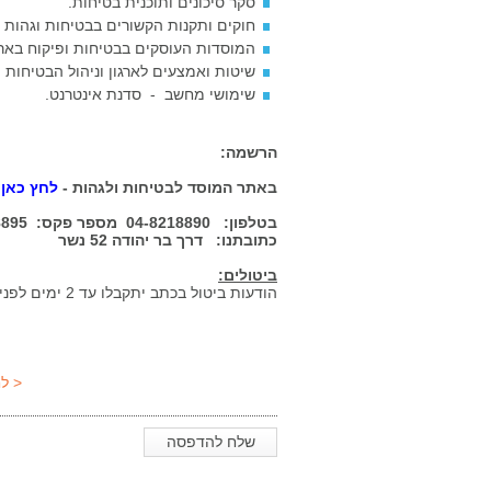
סקר סיכונים ותוכנית בטיחות.
חוקים ותקנות הקשורים בבטיחות וגהות 
המוסדות העוסקים בבטיחות ופיקוח באר
שיטות ואמצעים לארגון וניהול הבטיחות (כולל 
שימושי מחשב - סדנת אינטרנט.
הרשמה:
באתר המוסד לבטיחות ולגהות -
לחץ כאן
בטלפון: 04-8218890 מספר פקס: 04-8218895
כתובתנו: דרך בר יהודה 52 נשר
ביטולים:
הודעות ביטול בכתב יתקבלו עד 2 ימים לפני פתיחת הקורס. לאחר מועד זה יחוייב הנרשם בתשלום מחצית מעלות הקורס.
< ל
שלח להדפסה