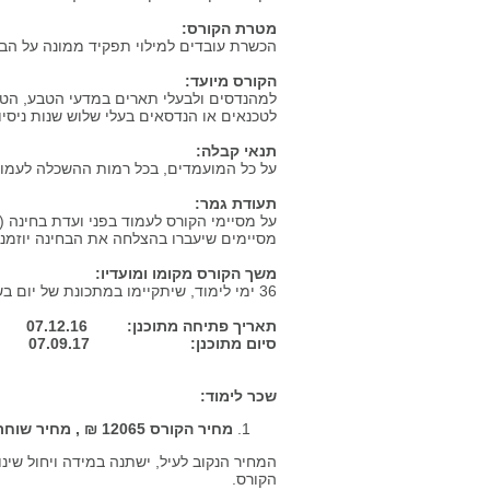
מטרת הקורס:
הכשרת עובדים למילוי תפקיד ממונה על הב
הקורס מיועד:
למהנדסים ולבעלי תארים במדעי הטבע, הטכנו
לטכנאים או הנדסאים בעלי שלוש שנות ניסיו
תנאי קבלה:
על כל המועמדים, בכל רמות ההשכלה לעמוד 
תעודת גמר:
על מסיימי הקורס לעמוד בפני ועדת בחינה 
מסיימים שיעברו בהצלחה את הבחינה יוזמנו
משך הקורס מקומו ומועדיו:
36 ימי לימוד, שיתקיימו במתכונת של יום בשבוע (בימי ד' בד"כ), במלון חוף התמרים בעכו .
תאריך פתיחה מתוכנן: 07.12.16
סיום מתוכנן: 07.09.17
שכר לימוד:
מחיר הקורס 12065 ₪ , מחיר שוחר
המחיר הנקוב לעיל, ישתנה במידה ויחול שי
הקורס.