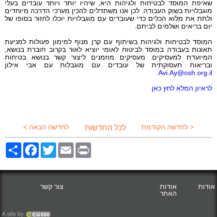
שאיפת המוסד לבטיחות ולגיהות היא, שיהיו יותר ויותר עובדים בעלי
מוגבלויות בשוק העבודה. לכן אנו משתדלים להכין מערכי הדרכה מיוחדים
ולתת את מלוא הכלים כדי שעובדים עם מוגבלויות יוכלו לחזור בסופו של
יום בריאים ושלמים לביתם.
המוסד לבטיחות ולגיהות בשיתוף עם קרן מנוף למימון פעולות למניעת
תאונות בעבודה במוסד לביטוח לאומי יוציא לאור בקרוב חוברת בנושא,
המיועדת למעסיקים. מעסיקים מוזמנים ליצור קשר בנושא בטיחות
ובריאות תעסוקתית של עובדים עם מוגבלות עם
אבי אילון
.
Avi.Ay@osh.org.il
לראיון המלא לחץ כאן
< לחדשה הקודמת
לחדשה הבאה >
לכל החדשות
Share
Facebook
Twitter
Email
Print
אודות
אודות
צור קשר
האתר