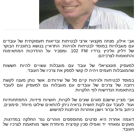
אבי אילון, מנחה מקצועי ארצי לבטיחות ובריאות תעסוקתית של עובדים
עם מוגבלויות במוסד לבטיחות ולגיהות. התראיין בנושא בתוכנית הבוקר
של דליק ווליניץ ברדיו
FM
102. ומסביר על ההדרכות המתאימות
והתואמות לצרכיהם.
למעסיק פוטנציאלי של עובד עם מוגבלות עשויים להיות חששות
שהמוגבלות תעמיס ויהיה לו קושי לספק את צרכיו של העובד.
במוסד לבטיחות ולגיהות קיים סל של שירותים. אשר נותן מענה לקשת
רחבה של צרכים של עובדים עם מוגבלות גם למעסיק וגם לעובד
בהתאמות הנדרשות לפי הלקויות.
אבי מציין שישנם סוגים שונים של לקויות, חושיות פיזיות, התפתחותיות
ועוד. לעובד עם לקות חושית בראיה ניתן להתאים שילוט מיוחד, סימונים,
כיתוב גדול וברור וישנן אזהרות הניתנות למישוש.
דוגמה אחרת היא סרטים מחוספסים וזוהרים נגד החלקה במדרגות,
מעקים ומאחזי יד ואפילו סכין קפיצית מיוחדת אשר מותאמת לצרכיו של
העובד.