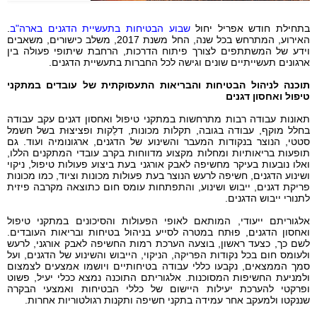
בתחילת חודש אפריל יחול
שבוע הבטיחות בתעשיית הדגנים בארה"ב
.
האירוע, המתרחש בכל שנה, החל משנת 2017, משלב כישורים, משאבים
וידע של המשתתפים לצורך פיתוח הדרכות, הרחבת שיתופי פעולה בין
ארגונים תעשייתיים שונים וגישה לכל החברות בתעשיית הדגנים.
תוכנה לניהול הבטיחות והבריאות התעסוקתית של עובדים במתקני
טיפול ואחסון דגנים
תאונות עבודה רבות מתרחשות במתקני טיפול ואחסון דגנים עקב עבודה
בחלל מוקף, עבודה בגובה, תקלות מכונות,
דלֵקות ופציצוּת
בשל חשמל
סטטי, הנוצר בנקודות המעבר והשינוע של הדגנים, ארגונומיה ועוד. גם
תופעות בריאותיות ומחלות מקצוע מדווחות בקרב עובדי המתקנים הללו,
ואלו נובעות בעיקר מחשיפה לאבק אורגני בעת ביצוע פעולות טיפול, ניקוי
ושינוע הדגנים, חשיפה לרעש הנוצר בעת פעולות מכונות וציוד, כמו מכונות
פריקת דגנים, ייבוש ושינוע, והתפתחות עומס חום כתוצאה מקרבה פיזית
לתנורי ייבוש הדגנים.
אלגוריתם ייעודי, המותאם לאופי הפעולות והסיכונים במתקני טיפול
ואחסון הדגנים, פוּתח במטרה לסייע בניהול בטיחות ובריאות העובדים.
לשם כך, כצעד ראשון, בוצעה הערכת רמות החשיפה לאבק אורגני, לרעש
ולעומס חום בכל נקודות הפריקה, הניקוי, הייבוש והשינוע של הדגנים, ועל
סמך הממצאים, נקבעו כללי עבודה בטיחותיים ויושמו אמצעים לצמצום
ולמניעת החשיפות המסוכנות. אלגוריתם התוכנה נמצא ככלי יעיל, פשוט
ופרקטי להערכת יעילות היישום של כללי הבטיחות ואמצעי הבקרה
שננקטו ולמעקב אחר עמידה בתקני חשיפה ותקנות רגולטוריות אחרות.