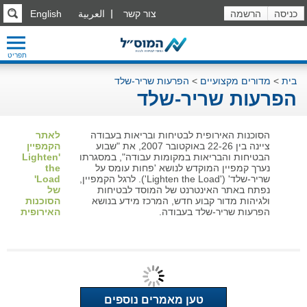
כניסה
הרשמה
צור קשר
العربية
English
תפריט
בית
>
מדורים מקצועיים
>
הפרעות שריר-שלד
הפרעות שריר-שלד
הסוכנות האירופית לבטיחות ובריאות בעבודה
לאתר
ציינה בין 22-26 באוקטובר 2007, את "שבוע
הקמפיין
הבטיחות והבריאות במקומות עבודה", במסגרתו
'Lighten
נערך קמפיין המוקדש לנושא 'פחות עומס על
the
שריר-שלד' ('Lighten the Load'). לרגל הקמפיין,
Load'
נפתח באתר האינטרנט של המוסד לבטיחות
של
ולגיהות מדור קבוע חדש, המרכז מידע בנושא
הסוכנות
הפרעות שריר-שלד בעבודה.
האירופית
טען מאמרים נוספים