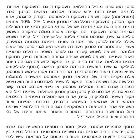
סרטן הוא גורם מוביל בתחלואה תעסוקתית גם בתעסוקות אחרות.
לדוגמה, שנים רבות ידוע שעובדי אסבסט נפגעים בסרטן הצדר
(מזותליומה) עקב חשיפה תעסוקתית לאסבסט. בקנדה, לדוגמה, אחוז
מקרי הסרטן התעסוקתי מכלל מקרי הסרטן מגיע ל- 2% - 10%. אחוזים
דומים נכונים גם לגבי מדינת ישראל. גורמי הסיכון הכימיים המובילים
בגרימת סרטן תעסוקתי הם: קרינה אוטרה-סגולה שמקורה בשמש,
סיליקה גבישית, אסבסט ותוצרי פליטה של שריפת דיזל. קרינת השמש
עלולה לגרום לסרטן עור מסוגים שונים וביניהם מלנומה ממאירה,
אעפ"י שההסתברות לסרטן מעבודה בשמש היא לגבי סרטן עור שאינו
מלנומה. חשיפה לשמש קשורה גם לסרטן השפה וגידולים סרטניים
באזור העיניים. חשיפה לשמש שכיחה וגבוהה בעבודות בנייה, תחזוקת
מבנים וחקלאות. עבודות בנייה הן גם המקור לחשיפה הגבוהה ביותר
לסיליקה גבישית חופשית הגורמת לסרטן הריאה (בנוסף לסיליקוזיס
שהיא מחלת ריאות פרוגרסיבית). מדינות רבות אסרו שימוש באסבסט,
אולם מקרים רבים של תחלואת סרטן מאסבסט ממשיכים להתגלות
בכל שנה עקב חשיפה בעבר. המקור לחשיפה לאסבסט בהווה הוא טיפול
במבנים שנבנו בעבר ומכילים אסבסט, או פינוי אסבסט מהם. קשר
נמצא גם בין אסבסט לבין סרטן הגרון וסרטן השחלות. שריפת דיזל היא
מקור חשיפה לחלקיקים, גזים, אדים ואווירוסולים טיפתיים הנפלטים
ממנועי דיזל שנמצאים בשימוש ברכבים, ברכבות, ספינות וציוד
תעשייתי אחר. החשיפות התעסוקתיות הגבוהות ביותר לתוצרי שריפת
דיזל מתרחשות בתחבורה, במוסכים ובאתרי איחסון וריכוז של כלי
תחבורה וציוד המכיל מנועי דיזל.
בנוסף לחומרים שהוזכרו לעיל, חומרים נוספים בתעשייה הם גורמי
סרטן ידועים ורבים אחרים הם חשודים כמסרטנים. ההבדל בסיווג בין
מסרטנים ידועים למסרטנים חשודים מבוסס על הוודאות שיש לגבי