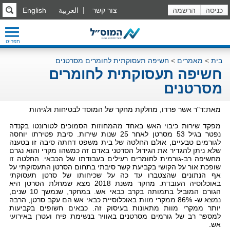
כניסה
הרשמה
צור קשר
العربية
English
תפריט
בית
>
מאמרים
>
חשיפה תעסוקתית לחומרים מסרטנים
חשיפה תעסוקתית לחומרים
מסרטנים
מאת:ד"ר אשר פרדו, מחלקת מחקר של המוסד לבטיחות ולגיהות
מפקד שירות כיבוי האש באחד מהמחוזות הסמוכים לטורונטו בקנדה
נפטר בגיל 53 מסרטן לאחר 25 שנות שירות. סיבת פטירתו יוחסה
לגורמים טבעיים, אולם החלטה של בית משפט דחתה סיבה זו בטענה
שלא ניתן להגדיר את הגידול הסרטני באדם זה כמשהו מקרי והוא נגרם
מחשיפה רב-גורמית לחומרים רעילים בעבודתו של הכבאי. החלטה זו
שופכת אור על הקושי בקביעת קשר סיבתי בתחום הסרטן התעסוקתי על
אף הנתונים שהצטברו עד כה על שכיחותו של סרטן תעסוקתי
באוכלוסיה העובדת. מחקר משנת 2018 מצא שמחלת הסרטן היא
הגורם המוביל בתמותה בקרב כבאי אש. במחקר, שנמשך 10 שנים,
נמצא ש- 86% ממקרי מוות באוכלוסיית כבאי אש הם עקב סרטן, הרבה
יותר ממקרי מוות מתאונות בעיסוק זה. כבאים חשופים בקביעות
למספר רב של גורמים מסרטנים באוויר בנשימת פיח ועטרן באירועי
אש.