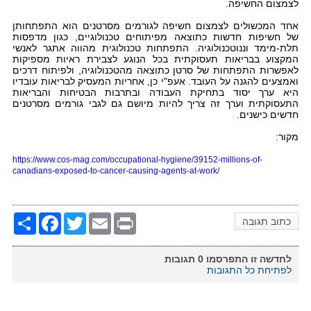
לצמצום החשיפה.
אחד המכשולים לצמצום חשיפה לגורמים מסרטנים הוא התפתחותן
של חשיפות חדשות כתוצאה מפיתוחים טכנולוגיים, כגון מדפסות
תלת-מימד וננוטכנולוגיה. התפתחות טכנולוגית מהווה אתגר לאנשי
המקצוע בבריאות תעסוקתית בכל הנוגע לצבירת ראיות מספיקות
לאפשרות התפתחות של סרטן כתוצאה מהטכנולוגיה, ולפיתוח דרכים
ואמצעים להגנה על העובד. אעפ"י כן, אחריות המעסיק לבריאות עובדיו
היא ערך יסוד בתחיקת העבודה ובתרבות הבטיחות והבריאות
התעסוקתית וערך זה צריך להיות מיושם גם לגבי גורמים מסרטנים
חדשים כישנים.
מקור:
https://www.cos-mag.com/occupational-hygiene/39152-millions-of-
canadians-exposed-to-cancer-causing-agents-at-work/
Share
Facebook
Twitter
Email
Print
כתוב תגובה
לחדשה זו התפרסמו
0
תגובות
לפתיחת כל התגובות