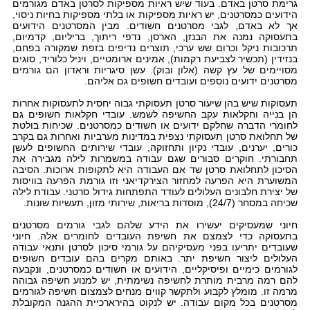
גרימת סרטן באדם. בעוד שיש ראיות מספיקות לסרטן באדם מגורמים
הידועים כמסרטנים, יש ראיות מספיקות או בלתי מספיקות בחיות ניסוי,
אך לא באדם, לגבי מסרטנים חשודים. מבין המסרטנים הידועים
בתעסוקה נמנה את הבנזן, הארסן, נדפי ריתוך, בריליום, קדמיום,
תרכובות ניקל וכרום שש ערכי, תוצרים נדיפים בזפת שמקורה בפחם,
בנזידין (תכשיר לצביעת רקמות), אמינים ארומטיים, ויניל כלוריד, סוגים
מסויימים של עץ קשה (אלון ובוק). עשן סיגריות וראדון הם גורמים
מסרטנים ידועים נוספים ועובדים חשופים גם אליהם.
תעסוקות שיש בהן שיעור סרטן תעסוקתי גבוה יחסית לתעסוקות אחרות
הן בנייה וחקלאות עקב החשיפה לשמש. עובדי חקלאות חשופים גם
לחומרי הדברה שחלקם ידועים או חשודים כמסרטנים. שכיחות בולטת
של תחלואת סרטן תעסוקתי נצפית במדינות מערביות ואחרות גם בקרב
כורים, יערנים, עובדי נקיון ותחזוקה, עובדי שירותים החשופים לעשן
תחבורתי. חוקרים סבורים שגם עבודה במשמרות לילה מגבירה את
הסיכון לתחלואת סרטן שד אם העבודה היא לתקופות ארוכות. הסיבה
המשוערת היא הפרעה למחזור הצירקדיאני וזו גורמת הפרעה בוויסות
של יצירת חלבונים העלולים לעודד התפתחות גידול סרטני. עבודת לילה
שכיחה במסחר (24/7), מוסדות בריאות, שירותי מזון, תעשיות שונות.
חיוני שמעסיקים יעשירו את הידע שלהם לגבי גורמים מסרטנים
בתעסוקה כדי לצמצם את חשיפת העובדים לחומרים אלה. חיוני
שעובדים יתריעו בפני מעסיקיהם על גורמי סיכון לסרטן ותנאי עבודה
העלולים ליצור חשיפת יתר. באותם מקרים בהם עובדים חשופים
לגורמים כימיים ופיסיקליים, הידועים או חשודים כמסרטנים, ונקבעה
להם רמה מרבית מותרת לחשיפה נשימתית, יש למנוע חשיפה גבוהה
מרמה זו. מומלץ לקבוע ולתקשר קווים מנחים לצמצום חשיפה לגורמים
מסרטנים בכל מקום עבודה. יש לנקוט בהירארכיית ההגנה המקובלת