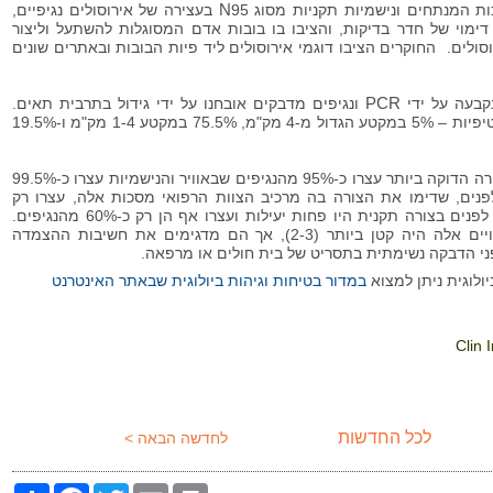
כות המנתחים ונישמיות תקניות מסוג 95
N
בעצירה של אירוסולים נגיפיים,
ימוי של חדר בדיקות, והציבו בו בובות אדם המסוגלות להשתעל וליצור
וסולים. החוקרים הציבו דוגמי אירוסולים ליד פיות הבובות ובאתרים שונים
קבעה על ידי
PCR
ונגיפים מדבקים אובחנו על ידי גידול בתרבית תאים.
דוגמי האירוסולים קלטו נגיפים בכל קטרי הטיפיות – 5% במקטע הגדול מ-4 מק"מ, 75.5% במקטע 1-4 מק"מ ו-19.5%
מסכות המנתחים שנאטמו לפני הבובות בצורה הדוקה ביותר עצרו כ-95% מהנגיפים שבאוויר והנישמיות עצרו כ-99.5%
נים, שדימו את הצורה בה מרכיב הצוות הרפואי מסכות אלה, עצרו רק
כ-65% מהנגיפים. גם נישמיות שלא הודקו לפנים בצורה תקנית היו פחות יעילות ועצרו אף הן רק כ-60% מהנגיפים.
חשוב לציין, שמספר החזרות שבוצעו בניסויים אלה היה קטן ביותר (2-3), אך הם מדגימים את חשיבות ההצמדה
ני הדבקה נשימתית בתסריט של בית חולים או מרפאה.
ולוגית ניתן למצוא
במדור בטיחות וגיהות ביולוגית שבאתר האינטרנט
Clin 
לכל החדשות
לחדשה הבאה >
Share
Facebook
Twitter
Email
Print