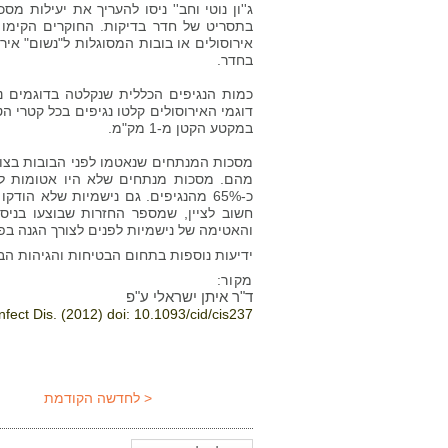
ג''ון נוטי וחב'' ניסו להעריך את יעילות מס
בתסריט של חדר בדיקות. החוקרים הקימו ד
אירוסולים או בובות המסוגלות ל"נשום" איר
בחדר.
כמות הנגיפים הכללית שנקלטה בדוגמים נ
במקטע הקטן מ-1 מק"מ.
מהם. מסכות מנתחים שלא היו אטומות לפ
והאטימה של נישמיות לפנים לצורך הגנה בפ
ידיעות נוספות בתחום הבטיחות והגיהות הבי
מקור:
ד"ר איתן ישראלי ע"פ
Infect Dis
. (2012) doi:
10.1093/cid/cis237
< לחדשה הקודמת