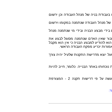
 בעבודת בניה של מנהל העבודה וכן ירשום
ם של מנהל העבודה שנתמנה במקומו וירשום
 בידי מבצע הבניה ובידי מי שנתמנה מנהל
 לא נתקיימו במינוי מנהל עבודה הוראות תקנה זו או הוראות תקנה 3, או שהוא סבור שאין האדם שנתמנה מסוגל לבצע את
וא להודיע למבצע הבניה כי אין הוא מקבל
אמורות יכריע מפקח העבודה הראשי.
ועל יוצא מדרישת התקנות שלעיל יהיה צורך
נוכחותו באתר הבנייה. כלומר, חייב להיות
אי לכך, יש למנות מנהל עבודה נוסף/מחליף, עם הדיווח המתחייב מכך, בציון המשמרות/שעות העבודה. המינוי ייעשה על פי דרישות תקנה 2 - המצורפת
ר
: