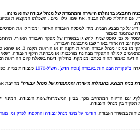
ניה תתבצע בהנהלתו הישירה והמתמדת של מנהל עבודה שהוא מינהו.
י, עם התחלת פעולת הבניה, את שמו, גילו, מענו, השכלתו המקצועית ונסיונו
ה.
דיע על כך מבצע הבניה, מיד, למפקח העבודה האזורי, ימסור לו את הפרטי
דה שנתמנה כאמור.
ימסר על גבי טופס שניתן להשיגו במשרדו של מפקח העבודה האזורי, תיחתם
פקח עבודה אזורי באזור שבו מתבצעת העבודה.
(ה) נראה למפקח העבודה האזורי כי
מתאימים למילוי התפקיד מבחינת מורכבותו או מבחינת היקף העבודה, רשאי ה
ר; הודעה כאמור תהיה בכתב ומנומקת. בחילוקי דעות בשאלת קיום ההוראות ה
גדרו
ב"פקודת הבטיחות בעבודה [נוסח חדש], תש"ל-1970
כעבודות בנייה, כפ
דת בניה תבוצע בהנהלתו הישירה והמתמדת של מנהל עבודה"
מחייבת את 
תפקיד בין מנהלי העבודה.
הודעה על מינוי מנהל עבודה והחלפתו לפרק זמן מוגד