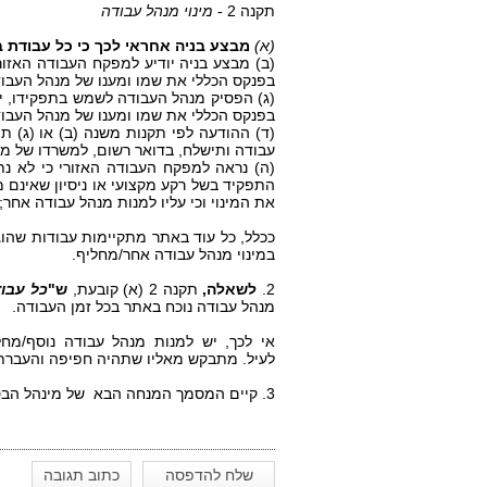
תקנה 2 -
מינוי מנהל עבודה
(א)
מבצע בניה אחראי לכך כי כל עבודת ב
(ב) מבצע בניה יודיע למפקח העבודה האזור
בפנקס הכללי את שמו ומענו של מנהל העבוד
(ג) הפסיק מנהל העבודה לשמש בתפקידו, יו
בפנקס הכללי את שמו ומענו של מנהל העבו
(ד) ההודעה לפי תקנות משנה (ב) או (ג) ת
עבודה ותישלח, בדואר רשום, למשרדו של מ
התפקיד בשל רקע מקצועי או ניסיון שאינם 
את המינוי וכי עליו למנות מנהל עבודה אח
ככלל, כל עוד באתר מתקיימות עבודות שהו
במינוי מנהל עבודה אחר/מחליף.
2.
לשאלה,
תקנה 2 (א) קובעת,
ש"
כל עבו
מנהל עבודה נוכח באתר בכל זמן העבודה.
לעיל. מתבקש מאליו שתהיה חפיפה והעברת 
3. קיים המסמך המנחה הבא של מינהל הבטיחות במשרד העבודה,
שלח להדפסה
כתוב תגובה